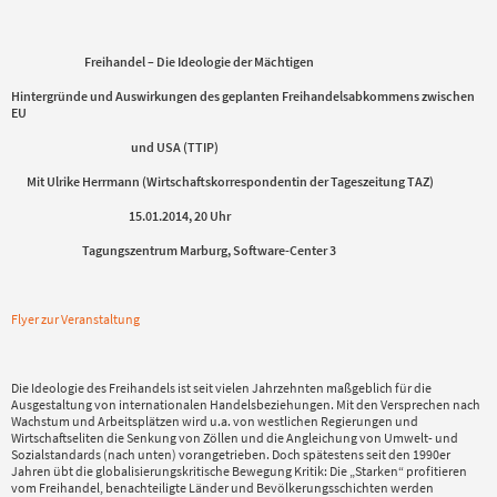
Freihandel – Die Ideologie der Mächtigen
Hintergründe und Auswirkungen des geplanten Freihandelsabkommens zwischen
EU
und USA (TTIP)
Mit Ulrike Herrmann (Wirtschaftskorrespondentin der Tageszeitung TAZ)
15.01.2014, 20 Uhr
Tagungszentrum Marburg, Software-Center 3
Flyer zur Veranstaltung
Die Ideologie des Freihandels ist seit vielen Jahrzehnten maßgeblich für die
Ausgestaltung von internationalen Handelsbeziehungen. Mit den Versprechen nach
Wachstum und Arbeitsplätzen wird u.a. von westlichen Regierungen und
Wirtschaftseliten die Senkung von Zöllen und die Angleichung von Umwelt- und
Sozialstandards (nach unten) vorangetrieben. Doch spätestens seit den 1990er
Jahren übt die globalisierungskritische Bewegung Kritik: Die „Starken“ profitieren
vom Freihandel, benachteiligte Länder und Bevölkerungsschichten werden