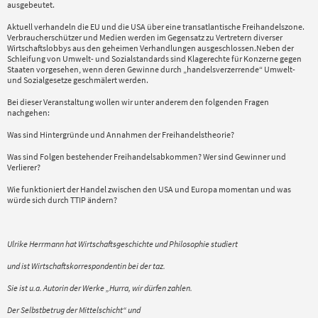
ausgebeutet.
Aktuell verhandeln die EU und die USA über eine transatlantische Freihandelszone.
Verbraucherschützer und Medien werden im Gegensatz zu Vertretern diverser
Wirtschaftslobbys aus den geheimen Verhandlungen ausgeschlossen.Neben der
Schleifung von Umwelt- und Sozialstandards sind Klagerechte für Konzerne gegen
Staaten vorgesehen, wenn deren Gewinne durch „handelsverzerrende“ Umwelt-
und Sozialgesetze geschmälert werden.
Bei dieser Veranstaltung wollen wir unter anderem den folgenden Fragen
nachgehen:
Was sind Hintergründe und Annahmen der Freihandelstheorie?
Was sind Folgen bestehender Freihandelsabkommen? Wer sind Gewinner und
Verlierer?
Wie funktioniert der Handel zwischen den USA und Europa momentan und was
würde sich durch TTIP ändern?
Ulrike Herrmann hat Wirtschaftsgeschichte und Philosophie studiert
und ist Wirtschaftskorrespondentin bei der taz.
Sie ist u.a. Autorin der Werke „Hurra, wir dürfen zahlen.
Der Selbstbetrug der Mittelschicht“ und