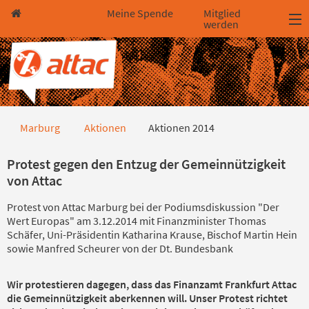
Direkt zum Hauptinhalt springen
Direkt zur Haupt-Navigation springen
Direkt zur Service-Navigation springen
Direkt zur Footer-Navigation springen
Direkt zum Footerinhalt springen
Meine Spende
Mitglied
werden
Aktionen 2014
Marburg
Aktionen
Aktionen 2014
Protest gegen den Entzug der Gemeinnützigkeit
von Attac
Protest von Attac Marburg bei der Podiumsdiskussion "Der
Wert Europas" am 3.12.2014 mit Finanzminister Thomas
Schäfer, Uni-Präsidentin Katharina Krause, Bischof Martin Hein
sowie Manfred Scheurer von der Dt. Bundesbank
Wir protestieren dagegen, dass das Finanzamt Frankfurt Attac
die Gemeinnützigkeit aberkennen will. Unser Protest richtet