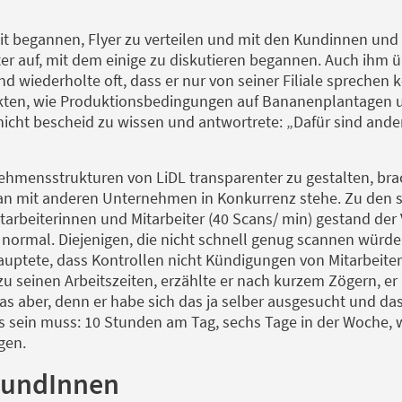
t begannen, Flyer zu verteilen und mit den Kundinnen und
ter auf, mit dem einige zu diskutieren begannen. Auch ihm ü
d wiederholte oft, dass er nur von seiner Filiale sprechen k
nkten, wie Produktionsbedingungen auf Bananenplantagen u
 nicht bescheid zu wissen und antwortrete: „Dafür sind ande
ehmensstrukturen von LiDL transparenter zu gestalten, bra
an mit anderen Unternehmen in Konkurrenz stehe. Zu den s
arbeiterinnen und Mitarbeiter (40 Scans/ min) gestand der V
i normal. Diejenigen, die nicht schnell genug scannen wür
auptete, dass Kontrollen nicht Kündigungen von Mitarbeite
u seinen Arbeitszeiten, erzählte er nach kurzem Zögern, er 
as aber, denn er habe sich das ja selber ausgesucht und d
as sein muss: 10 Stunden am Tag, sechs Tage in der Woche,
gen.
KundInnen