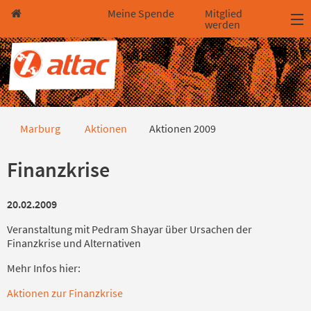
Direkt zum Hauptinhalt springen
Direkt zur Haupt-Navigation springen
Direkt zur Service-Navigation springen
Direkt zur Footer-Navigation springen
Direkt zum Footerinhalt springen
Meine Spende
Mitglied
werden
Aktionen 2009
Marburg
Aktionen
Aktionen 2009
Finanzkrise
20.02.2009
Veranstaltung mit Pedram Shayar über Ursachen der
Finanzkrise und Alternativen
Mehr Infos hier:
Aktionen zur Finanzkrise