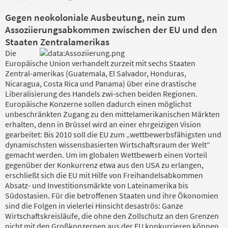
Gegen neokoloniale Ausbeutung, nein zum
Assoziierungsabkommen zwischen der EU und den
Staaten Zentralamerikas
Die
Europäische Union verhandelt zurzeit mit sechs Staaten
Zentral-amerikas (Guatemala, El Salvador, Honduras,
Nicaragua, Costa Rica und Panama) über eine drastische
Liberalisierung des Handels zwi-schen beiden Regionen.
Europäische Konzerne sollen dadurch einen möglichst
unbeschränkten Zugang zu den mittelamerikanischen Märkten
erhalten, denn in Brüssel wird an einer ehrgeizigen Vision
gearbeitet: Bis 2010 soll die EU zum „wettbewerbsfähigsten und
dynamischsten wissensbasierten Wirtschaftsraum der Welt“
gemacht werden. Um im globalen Wettbewerb einen Vorteil
gegenüber der Konkurrenz etwa aus den USA zu erlangen,
erschließt sich die EU mit Hilfe von Freihandelsabkommen
Absatz- und Investitionsmärkte von Lateinamerika bis
Südostasien. Für die betroffenen Staaten und ihre Ökonomien
sind die Folgen in vielerlei Hinsicht desaströs: Ganze
Wirtschaftskreisläufe, die ohne den Zollschutz an den Grenzen
nicht mit den Großkonzernen aus der EU konkurrieren können,