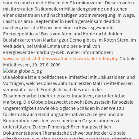
sondern auch um die Macht der Stromkonzerne. Diese erzielen
mit ihren alten Risikomeilern Milliardengewinne und stehen
einer dezentralen und nachhaltigen Stromversorgung im Wege.
Lasst uns am 5. September in Berlin gemeinsam deutlich
machen, dass die Menschen eine rückwärtsgewandte
Energiepolitik auf Basis von Atom und Kohle nicht dulden.
Busfahrkarten von Marburg zur Demo gibt es im Roten Stern, im
Weltladen, bei Onkel Emma und per e-mail von
energiewende±marburg»web. Weiter Informationen:
www.ausgestrahlt.de
www.attac-netzwerk.de/index.php
Globale
Mittelhessen, 19.-27.6. 2009
Die Globale ist ein politisches Filmfestival mit Diskussionen und
Vorträgen, welches dieses Jahr zum ersten Mal in Mittelhessen
veranstaltet wird. Ermöglicht wid dies durch die
Zusammenarbeit mehrer lokaler Initiativen, darunter Attac
Marburg. Die Globale bezweckt sowohl Bewusstsein für soziale
Ungerechtigkeit sowie ökologische Schäden in der Welt zu
fördern als auch Handlungsalternativen zu zeigen und die
Kooperation zwischen verschiedenen Organisationen zu
unterstützen. Zu den Filmen gehören hauptsächlich
Dokumentationen.Thematische Schwerpunkte der Globale
Mittelhessen 2009 sind prekäre Arbeitsverhältnisse, Migration,