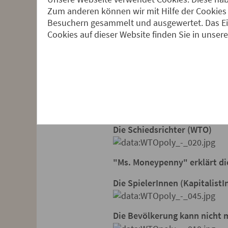
Zum anderen können wir mit Hilfe der Cookies 
Besuchern gesammelt und ausgewertet. Das Ein
Cookies auf dieser Website finden Sie in unser
Am 11. Juni 2005 spielte die
B
Feldmonopoly nach den Rege
Das Spielbrett:
Die Schiedsrichter (WTO)
"Ms. Moneypenny" erklärt di
Die SpielerInnen (KapitalistI
Die Bevölkerung kann nicht m