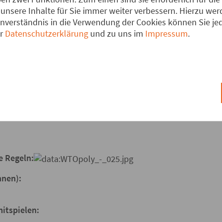
unsere Inhalte für Sie immer weiter verbessern. Hierzu w
verständnis in die Verwendung der Cookies können Sie jede
er
Datenschutzerklärung
und zu uns im
Impressum
.
UNDjugend Marburg
im Rahmen der Kulturmessen auf dem 
ln der
WTO
.
e Regeln:
nnen):
itspielen: