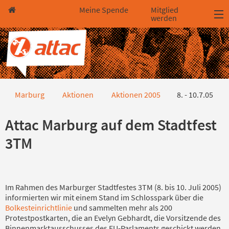
Direkt zum Hauptinhalt springen
Direkt zur Haupt-Navigation springen
Direkt zur Service-Navigation springen
Direkt zur Footer-Navigation springen
Direkt zum Footerinhalt springen
Meine Spende
Mitglied
werden
8. - 10.7.05
Marburg
Aktionen
Aktionen 2005
8. - 10.7.05
Attac Marburg auf dem Stadtfest
3TM
Im Rahmen des Marburger Stadtfestes 3TM (8. bis 10. Juli 2005)
informierten wir mit einem Stand im Schlosspark über die
Bolkesteinrichtlinie
und sammelten mehr als 200
Protestpostkarten, die an Evelyn Gebhardt, die Vorsitzende des
Binnenmarktausschusses des EU-Parlaments geschickt werden.