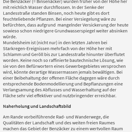
Die Benzäcker (= Binsenäcker) wurden früher von der Höhe her
mit reichlich Wasser durchflossen. In der Senke der
Landesstraße standen Binsen, noch heute gibt es dort
feuchteliebende Pflanzen. Bei einer Versiegelung wäre zu
befürchten, dass aufgrund mangelnder Versickerung der heute
sowieso schon niedrigere Grundwasserspiegel weiter absinken
würde.
Mundelsheim ist (nicht nur) in den letzten Jahren bei
Starkregen-Ereignissen mehrfach von der Höhe her mit
Schlamm und Geröll bis zur Landesstraße hinunter überflutet
worden. Keine noch so raffinierte bautechnische Lösung, wie
sie von den Befürwortern eines Gewerbegebietes versprochen
wird, könnte derartige Wassermassen jemals bewältigen. Bei
einer Beibehaltung der offenen Fläche dagegen wäre durch
entsprechende Bodenmodellierung und Bepflanzungen eine
Verlangsamung des Abflusses und Wasserhaltung auf der
Fläche sehr viel effektiver und nutzbringender erreichbar.
Naherholung und Landschaftsbild
Am Rande vorbeiführende Rad- und Wanderwege, die
Qualitäten der Landschaft und des weiten freien Raumes
machen das Gebiet der Benzäcker zu einem wertvollen Raum