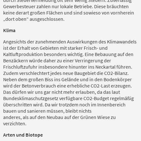
durch Steuervermeidung oft sehr wenig Steuern. Zuverlässig
Gewerbesteuer zahlen nur lokale Betriebe. Diese bräuchten
keine derart großen Flächen und sind sowieso von vornherein
„dort oben“ ausgeschlossen.
Klima
Angesichts der zunehmenden Auswirkungen des Klimawandels
ist der Erhalt von Gebieten mit starker Frisch- und
Kaltluftproduktion besonders wichtig. Eine Bebauung auf den
Benzäckern würde daher zu einer Verringerung der
Frischluftzufuhr insbesondere hinunter ins Neckartal führen.
Zudem verschlechtert jedes neue Baugebiet die CO2-Bilanz.
Neben dem großen Biss ins Gelände und in den Bodenkörper
wird der Betonverbrauch eine erhebliche CO2-Last erzeugen.
Das dürfen wir uns gar nicht mehr erlauben, da das laut
Bundesklimaschutzgesetz verfügbare CO2-Budget regelmäßig
überschritten wird. Da wir trotzdem noch im Innenbereich
bauen und sanieren müssen, bleibt nichts
anderes, als auf den Neubau auf der Grünen Wiese zu
verzichten.
Arten und Biotope