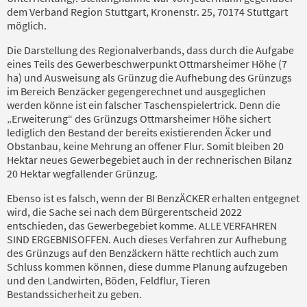
dem Verband Region Stuttgart, Kronenstr. 25, 70174 Stuttgart
möglich.
Die Darstellung des Regionalverbands, dass durch die Aufgabe
eines Teils des Gewerbeschwerpunkt Ottmarsheimer Höhe (7
ha) und Ausweisung als Grünzug die Aufhebung des Grünzugs
im Bereich Benzäcker gegengerechnet und ausgeglichen
werden könne ist ein falscher Taschenspielertrick. Denn die
„Erweiterung“ des Grünzugs Ottmarsheimer Höhe sichert
lediglich den Bestand der bereits existierenden Äcker und
Obstanbau, keine Mehrung an offener Flur. Somit bleiben 20
Hektar neues Gewerbegebiet auch in der rechnerischen Bilanz
20 Hektar wegfallender Grünzug.
Ebenso ist es falsch, wenn der BI BenzÄCKER erhalten entgegnet
wird, die Sache sei nach dem Bürgerentscheid 2022
entschieden, das Gewerbegebiet komme. ALLE VERFAHREN
SIND ERGEBNISOFFEN. Auch dieses Verfahren zur Aufhebung
des Grünzugs auf den Benzäckern hätte rechtlich auch zum
Schluss kommen können, diese dumme Planung aufzugeben
und den Landwirten, Böden, Feldflur, Tieren
Bestandssicherheit zu geben.