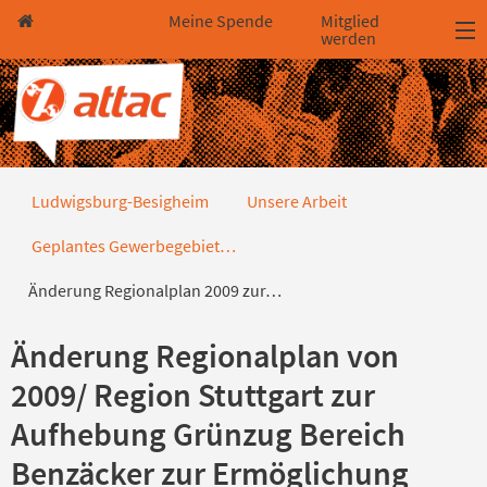
Direkt zum Hauptinhalt springen
Direkt zur Haupt-Navigation springen
Direkt zur Service-Navigation springen
Direkt zur Footer-Navigation springen
Direkt zum Footerinhalt springen
Meine Spende
Mitglied
werden
2023-05_Aenderung-RegPlan2009
Ludwigsburg-Besigheim
Unsere Arbeit
Geplantes Gewerbegebiet…
Änderung Regionalplan 2009 zur…
Änderung Regionalplan von
2009/ Region Stuttgart zur
Aufhebung Grünzug Bereich
Benzäcker zur Ermöglichung