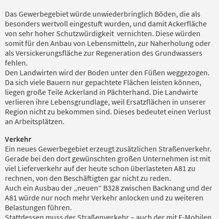
Das Gewerbegebiet würde unwiederbringlich Böden, die als
besonders wertvoll eingestuft wurden, und damit Ackerfläche
von sehr hoher Schutzwürdigkeit vernichten. Diese würden
somit für den Anbau von Lebensmitteln, zur Naherholung oder
als Versickerungsfläche zur Regeneration des Grundwassers
fehlen.
Den Landwirten wird der Boden unter den Füßen weggezogen.
Da sich viele Bauern nur gepachtete Flächen leisten können,
liegen große Teile Ackerland in Pächterhand. Die Landwirte
verlieren ihre Lebensgrundlage, weil Ersatzflächen in unserer
Region nicht zu bekommen sind. Dieses bedeutet einen Verlust
an Arbeitsplätzen.
Verkehr
Ein neues Gewerbegebiet erzeugt zusätzlichen Straßenverkehr.
Gerade bei den dort gewünschten großen Unternehmen ist mit
viel Lieferverkehr auf der heute schon überlasteten A81 zu
rechnen, von den Beschäftigten gar nicht zu reden.
Auch ein Ausbau der „neuen“ B328 zwischen Backnang und der
A81 würde nur noch mehr Verkehr anlocken und zu weiteren
Belastungen führen.
Stattdessen muss der Straßenverkehr – auch der mit E-Mobilen