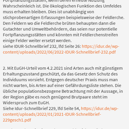
Fortpflanzungsstätten, wenn deren erneute Nutzung
Wahrscheinleich ist. Die ökologischen Funktion des Umfeldes
muss erhalten bleiben. Dies ist unabhängig von
stichprobenartigen Erfassungen beispielsweise der Feldlerche.
Den Feldern wo die Feldlerche brüten behaupten dann die
Gutachter und Umweltbehördern, das seien nur potentielle
Fortpflanzungsstätten und könnten mit Feldlerchenstreifen
einige Felder weiter ersetzt werden.
siehe IDUR-Schnellbrief 232, lfd Seite 26:
https://idur.de/wp-
content/uploads/2022/06/2022-IDUR-Schnellbrief-232.pdf
2. Mit EuGH-Urteil vom 4.2.2021 sind Arten auch mit günstigem
Erhaltungszustand geschützt, da das Gesetz den Schutz des
Individuums vorsieht. Entgegen deutscher Praxis muss man
nicht warten, bis Arten auf einer Gefährdungsliste stehen. Die
übliche populationsbezogene Betrachtung mit der Aussage, in
der Region gäbe es noch genügend Brutpaare steht im
Widerspruch zum EuGH.
Siehe Idur-Schnellbrief 229, lfd Seite 54,
https://idur.de/wp-
content/uploads/2022/01/2021-IDUR-Schnellbrief-
229gesch1.pdf