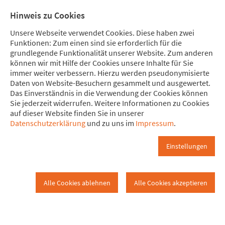
Direkt zum Hauptinhalt springen
Direkt zur Haupt-Navigation springen
Direkt zur Service-Navigation springen
Direkt zur Footer-Navigation springen
Direkt zum Footerinhalt springen
Meine Spende
Mitglied
Hinweis zu Cookies
werden
Unsere Webseite verwendet Cookies. Diese haben zwei
Funktionen: Zum einen sind sie erforderlich für die
grundlegende Funktionalität unserer Website. Zum anderen
können wir mit Hilfe der Cookies unsere Inhalte für Sie
immer weiter verbessern. Hierzu werden pseudonymisierte
Startseite
Daten von Website-Besuchern gesammelt und ausgewertet.
Ludwigsburg-Besigheim
Startseite
Das Einverständnis in die Verwendung der Cookies können
Sie jederzeit widerrufen. Weitere Informationen zu Cookies
auf dieser Website finden Sie in unserer
Herzlich willkommen bei attac
Datenschutzerklärung
und zu uns im
Impressum
.
Besigheim!
Einstellungen
im Landkreis Ludwigsburg
Alle Cookies ablehnen
Alle Cookies akzeptieren
QUORUM ERREICHT!!
Nach der Sammlung für eine Europäische Bürgerinitiative
zur Einführung einer Vermögenssteuer 2024 ging nun attac