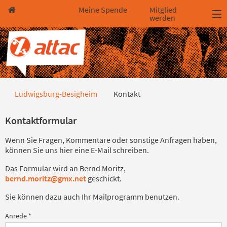
Direkt zum Hauptinhalt springen
Direkt zur Haupt-Navigation springen
Direkt zur Service-Navigation springen
Direkt zur Footer-Navigation springen
Direkt zum Footerinhalt springen
Meine Spende
Mitglied
werden
Kontakt
Ludwigsburg-Besigheim
Kontakt
Kontaktformular
Wenn Sie Fragen, Kommentare oder sonstige Anfragen haben,
können Sie uns hier eine E-Mail schreiben.
Das Formular wird an Bernd Moritz,
bernd.moritz@gmx.net
geschickt.
Sie können dazu auch Ihr Mailprogramm benutzen.
Anrede
*