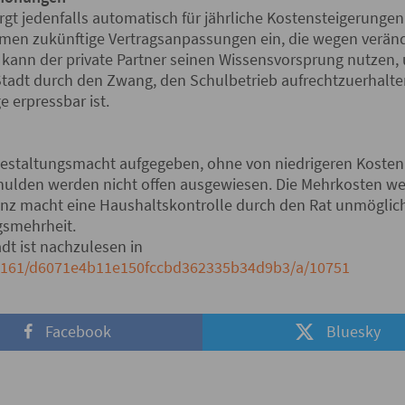
rgt jedenfalls automatisch für jährliche Kostensteigerungen
men zukünftige Vertragsanpassungen ein, die wegen verä
er kann der private Partner seinen Wissensvorsprung nutzen
tadt durch den Zwang, den Schulbetrieb aufrechtzuerhalte
e erpressbar ist.
 Gestaltungsmacht aufgegeben, ohne von niedrigeren Kosten z
ulden werden nicht offen ausgewiesen. Die Mehrkosten wer
nz macht eine Haushaltskontrolle durch den Rat unmöglich 
gsmehrheit.
dt ist nachzulesen in
/5161/d6071e4b11e150fccbd362335b34d9b3/a/10751
Facebook
Bluesky