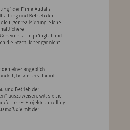
nung“ der Firma Audalis
ndhaltung und Betrieb der
die Eigenrealisierung. Siehe
chaftlichere
 Geheimnis. Ursprünglich mit
ich die Stadt lieber gar nicht
ünden einer angeblich
wandelt, besonders darauf
au und Betrieb der
n“ auszuweisen, will sie sie
empfohlenes Projektcontrolling
Ausmaß die mit der