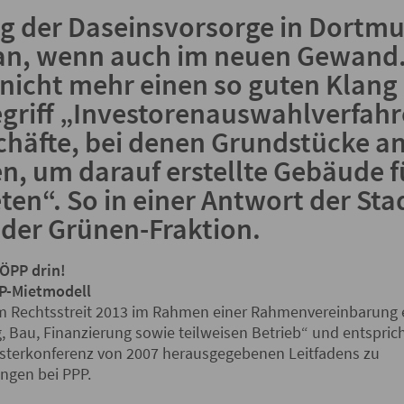
ng der Daseinsvorsorge in Dortmu
an, wenn auch im neuen Gewand. 
nicht mehr einen so guten Klang
egriff „Investorenauswahlverfah
häfte, bei denen Grundstücke an
, um darauf erstellte Gebäude fü
en“. So in einer Antwort der St
 der Grünen-Fraktion.
 ÖPP drin!
PP-Mietmodell
m Rechtsstreit 2013 im Rahmen einer Rahmenvereinbarung e
 Bau, Finanzierung sowie teilweisen Betrieb“ und entspri
isterkonferenz von 2007 herausgegebenen Leitfadens zu
ngen bei PPP.