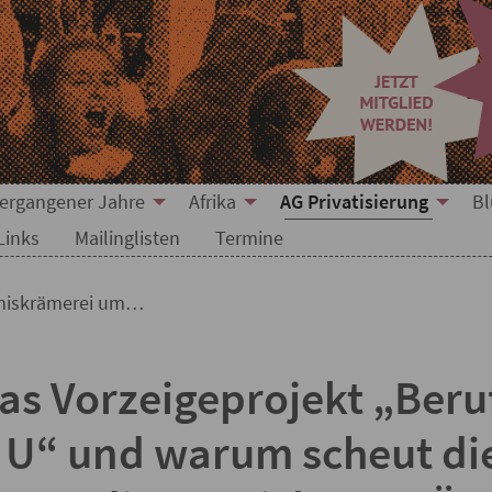
um PPP-Projekte in Dor
vergangener Jahre
Afrika
AG Privatisierung
Bl
Links
Mailinglisten
Termine
niskrämerei um…
as Vorzeigeprojekt „Beru
U“ und warum scheut di