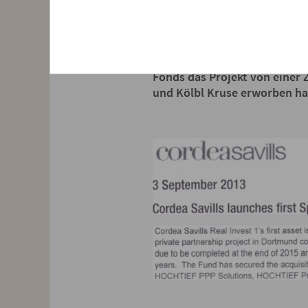
Auch der Investor, cordea sav
Fonds das Projekt von einer 
und Kölbl Kruse erworben ha