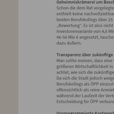
Geheimniskrämerei um Besc
Schon die dem Rat vorgelegte 
enthielt keine nachvollziehba
beiden Berufskollegs über 25 
„Bewertung“. Es ist also nicht
Investorenvariante von 4,6 Mi
46-56 Mio € angesetzt, tauchen 
dazu äußern.
Transparenz über zukünftige
Man sollte meinen, dass eine 
größeren Wirtschaftlichkeit i
achtet, wie sich die zukünfti
Da sich die Stadt jedoch wei
Berufskollegs als ÖPP einzust
offensichtlich als reine Anmi
während der Laufzeit der Ver
Entscheidung für ÖPP verbund
Vorprogrammierte Kostene