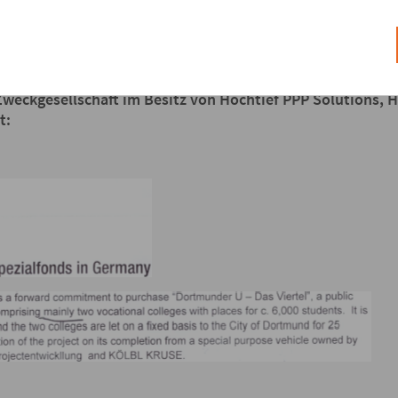
ills, wirbt mit dem Begriff PPP im Internet um Anleger. Er
Zweckgesellschaft im Besitz von Hochtief PPP Solutions, 
t: