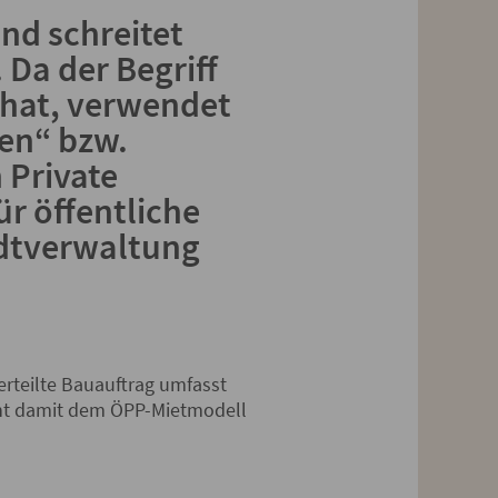
nd schreitet
Da der Begriff
 hat, verwendet
ren“ bzw.
 Private
r öffentliche
adtverwaltung
rteilte Bauauftrag umfasst
cht damit dem ÖPP-Mietmodell