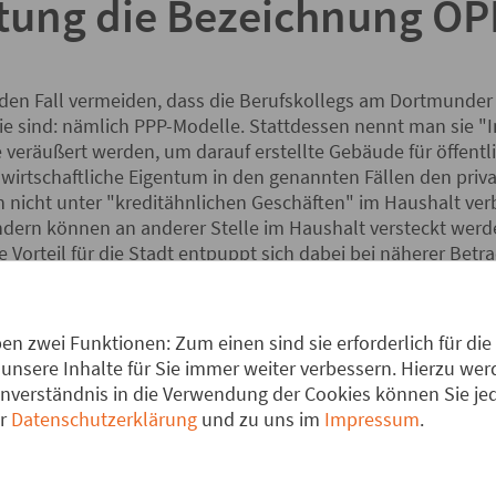
tung die Bezeichnung ÖP
eden Fall vermeiden, dass die Berufskollegs am Dortmunder
ie sind: nämlich PPP-Modelle. Stattdessen nennt man sie "
 veräußert werden, um darauf erstellte Gebäude für öffent
wirtschaftliche Eigentum in den genannten Fällen den priva
n nicht unter "kreditähnlichen Geschäften" im Haushalt ver
ndern können an anderer Stelle im Haushalt versteckt werd
e Vorteil für die Stadt entpuppt sich dabei bei näherer Bet
er "Wirtschaftlichkeitsberechnung", die der Vorlage für d
n zwei Funktionen: Zum einen sind sie erforderlich für die
unsere Inhalte für Sie immer weiter verbessern. Hierzu w
 Begriff ÖPP weniger ein Problem. Im Gegenteil: Sie wirbt
verständnis in die Verwendung der Cookies können Sie jede
er
Datenschutzerklärung
und zu uns im
Impressum
.
andelsblatt vom 17.2.2014, in dem das Vorstandsmitglied 
tskreises ÖPP des Hauptverbandes der Deutschen Bauindus
Staat anpreist.