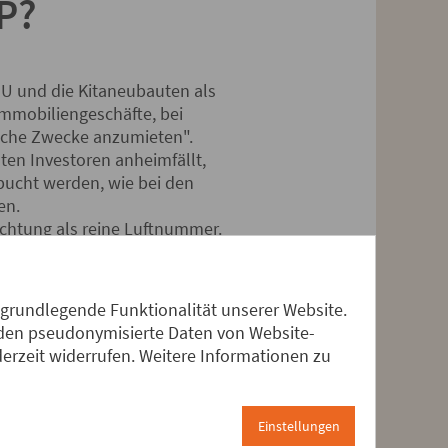
P?
 U und die Kitaneubauten als
Immobiliengeschäfte, bei
liche Zwecke anzumieten".
ten Investoren anheimfällt,
bucht werden, wie bei den
en.
rachtung als reine Luftnummer.
en Ratsbeschluss im November
 grundlegende Funktionalität unserer Website.
erden pseudonymisierte Daten von Website-
 damit:
rzeit widerrufen. Weitere Informationen zu
der Europasparte von
trie, Graf von Matuschka,
Einstellungen