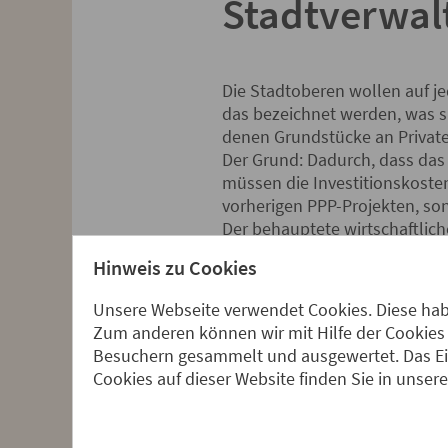
Stadtverwal
Die Stadtoberen wollen auf j
das bezeichnet werden, was s
denen Grundstücke an Private
Der Grund: Dadurch, dass das 
müssen die Investitionskoste
vorherigen PPP-Projekten, so
Der behauptete wirtschaftlich
Siehe anliegende Bewertung
d
Hinweis zu Cookies
2009 zugrundegelegt wurde.
Unsere Webseite verwendet Cookies. Diese habe
Zum anderen können wir mit Hilfe der Cookies 
Die Bauindustrie hat mit dem
Besuchern gesammelt und ausgewertet. Das Ein
Cookies auf dieser Website finden Sie in unser
Foto aus einem Artikel im H
Hochtief und Chef des Arbei
die Vorzüge von ÖPP für den 