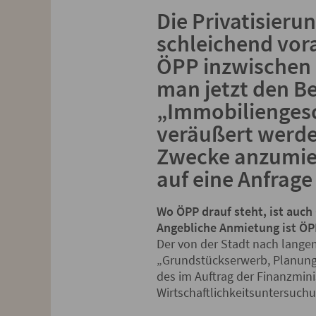
Die Privatisieru
schleichend vor
ÖPP inzwischen 
man jetzt den B
„Immobiliengesc
veräußert werden
Zwecke anzumiet
auf eine Anfrage
Wo ÖPP drauf steht, ist auch
Angebliche Anmietung ist Ö
Der von der Stadt nach lange
„Grundstückserwerb, Planung,
des im Auftrag der Finanzmin
Wirtschaftlichkeitsuntersuchu