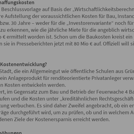
haffungskosten
Beschlussvorlage auf Basis der „Wirtschaftlichkeitsberech
re Aufstellung der voraussichtlichen Kosten für Bau, Insta
bzw. 30 Jahre – weder für die „Investorenvariante“ noch für 
 zu erkennen, wie die jährliche Miete für die angeblich wirts
o € ermittelt worden ist. Schon um die Baukosten kreist ein
sie in Presseberichten jetzt mit 80 Mio € auf. Offiziell will s
 Kostenentwicklung?
Stadt, die ein Allgemeingut wie öffentliche Schulen aus Gr
n ein Anlageprodukt für renditeorientierte Privatanleger ver
gen Kosten entwickeln werden.
gert, im Gegensatz zum Bau und Betrieb der Feuerwache 4 B
ufen und die Kosten unter „kreditähnlichen Rechtsgeschäfte
etung verbuchen. Es sind daher Zweifel angebracht, ob ein 
träge durchgeführt wird, um zu prüfen, ob und in welchem 
enen Ziele der Kostenersparnis erreicht werden.
rhöhungen