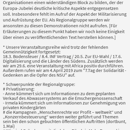
Organisationen einen widerständigen Block zu bilden, der der
Europa-Jubelei deutliche kritische Aspekte entgegensetzen
soll. Insbesondere fehlt im Aufruf der Aspekt der Militarisierung
und Aufrüstung der EU. Als Regionalgruppe werden wir
ansonsten zu diesen Demonstrationen nicht aufrufen. [Für
Erläuterungen zu diesem Punkt haben wir noch keine Einigkeit
über einen zu veröffentlichenden Text herstellen können.]
* Unsere Veranstaltungsreihe wird trotz der fehlenden
Gemeinnützigkeit fortgesetzt:
18.3. Bodensteuer / 8.4. INF Vertrag / 20.5. Zur EU-Wahl / 17.6.
Digitalisierung und die Länder des Südens. Zusätzlich werden
wir am 29.6. eine Veranstaltung mit Africa positiv durchführen.
Außerdem rufen wir am 4.April 2019 zum "7.Tag der Solidarität -
Gedenken an die Opfer des NSU" auf.
* Schwerpunkte der Regionalgruppe:
# Privatisierung:
- Anne kümmert sich um Informationen zu dem geplanten
Verkauf des Abwassersystems an die Emschergenossenschaft
- Irmela kümmert sich um Informationen zur Genehmigung von
privaten Kindergärten
# die Kampagnen „Menschenrechte vor Profit – weltweit“ und
„Konzernbesteuerung“ werden weiter geführt und Themen
sein bei den schon gebuchten öffentlichen Auftritten (dortbunt,
1.Mai)