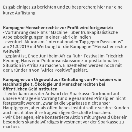
Es gab einiges zu berichten und zu besprechen; hier nur eine
kurze Auflistung:
Kampagne Menschenrechte vor Profit wird fortgesetzt:
- Vorführung des Films "Machine" über frühkapitalistische
Arbeitsbedingungen in einer Fabrik in Indien
- eventuell Aktion am "Internationalen Tag gegen Rassismus"
am 21.3.2019 mit Werbung für die Kampagne "Menschenrechte
weltweit"
- geplant ist, Ende Juni beim Africa-Ruhr-Festival im Friedrich-
Keuning-Haus eine Podiumsdiskus­sion zur postkolonialen
Situation in Afrika zu machen. Einzelheiten werden noch mit
der Gründerin von "Africa Positive" geklärt.
Kampagne von Urgewald zur Einhaltung von Prinzipien wie
Nachhaltigkeit, Ökologie und Menschenrechten bei
öffentlichen Geldinstituten
- Leider kann aus der Antwort der Sparkasse Dortmund auf
unsere Anfrage ein Vorrang für die ge­nannten Prinzipien nicht
festgestellt werden. Zwar ist die Sparkasse nicht unser
Hauptgegner, aber als öffentliches Institut sollte sie ihre Kunden
auch nicht über ihre fragwürdigen Geschäfte täu­schen.
- Wir überlegen, eine konzertierte Aktion mit Urgewald über ein
besonders skandalwürdiges Invest­ment vor der Sparkasse zu
machen.