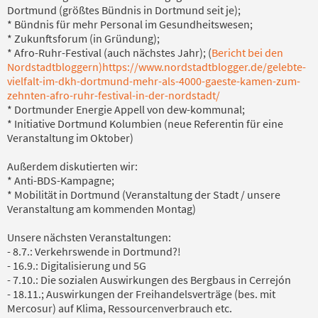
Dortmund (größtes Bündnis in Dortmund seit je);
* Bündnis für mehr Personal im Gesundheitswesen;
* Zukunftsforum (in Gründung);
* Afro-Ruhr-Festival (auch nächstes Jahr); (
Bericht bei den
Nordstadtbloggern)
https://www.nordstadtblogger.de/gelebte-
vielfalt-im-dkh-dortmund-mehr-als-4000-gaeste-kamen-zum-
zehnten-afro-ruhr-festival-in-der-nordstadt/
* Dortmunder Energie Appell von dew-kommunal;
* Initiative Dortmund Kolumbien (neue Referentin für eine
Veranstaltung im Oktober)
Außerdem diskutierten wir:
* Anti-BDS-Kampagne;
* Mobilität in Dortmund (Veranstaltung der Stadt / unsere
Veranstaltung am kommenden Montag)
Unsere nächsten Veranstaltungen:
- 8.7.: Verkehrswende in Dortmund?!
- 16.9.: Digitalisierung und 5G
- 7.10.: Die sozialen Auswirkungen des Bergbaus in Cerrejón
- 18.11.; Auswirkungen der Freihandelsverträge (bes. mit
Mercosur) auf Klima, Ressourcenverbrauch etc.