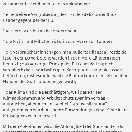
zusammenfassend bdeutet das Abkommen:
* eine weitere Vergrößerung des Handelsdefizits der Süd-
Länder gegenüber der EU;
* Verlierer werden insbesondere sein:
* die Klein- und Mittelbetriebe in den Mercosur-Ländern,
* die Verbraucher*innen (gen-manipulierte Pflanzen; Pestizide
[150 in der EU verbotene werden in den Merc-Ländern noch
benutzt]; das Vorsorge-Prinzip der EU ist im Vertrag nicht
verankert; die schon bisherigen Korruptionsskandale lassen
befürchten, insbesonder weil die Einfuhrkontrollen jetzt in den
Händen der Süd-Länder liegen wird);
* das Klima und die Beschäftigten, weil das Pariser
Klimaabkommen und Arbeitsschutz zwar im Vertrag
auftauchen, aber nicht im Kapitel "Streitschlichtung"
aufgenommen wurden, sodass Einwendungen einer Seite keine
Konsequenzen haben wird.
Mit dem Abkommen wird die Abhängikeit der Süd-Länder als
Rohstofflieferanten weiter fest geschrieben und die dortigen