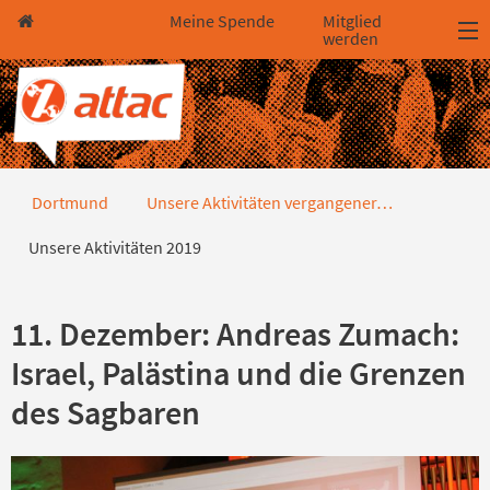
Direkt zum Hauptinhalt springen
Direkt zur Haupt-Navigation springen
Direkt zur Service-Navigation springen
Direkt zur Footer-Navigation springen
Direkt zum Footerinhalt springen
Meine Spende
Mitglied
werden
Unsere Aktivitäten 2019
Dortmund
Unsere Aktivitäten vergangener…
Unsere Aktivitäten 2019
11. Dezember: Andreas Zumach:
Israel, Palästina und die Grenzen
des Sagbaren