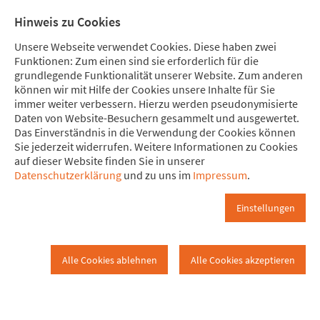
Direkt zum Hauptinhalt springen
Direkt zur Haupt-Navigation springen
Direkt zur Service-Navigation springen
Direkt zur Footer-Navigation springen
Direkt zum Footerinhalt springen
Meine Spende
Mitglied
Hinweis zu Cookies
werden
Unsere Webseite verwendet Cookies. Diese haben zwei
Funktionen: Zum einen sind sie erforderlich für die
grundlegende Funktionalität unserer Website. Zum anderen
können wir mit Hilfe der Cookies unsere Inhalte für Sie
immer weiter verbessern. Hierzu werden pseudonymisierte
Startseite
Daten von Website-Besuchern gesammelt und ausgewertet.
Dortmund
Startseite
Das Einverständnis in die Verwendung der Cookies können
Sie jederzeit widerrufen. Weitere Informationen zu Cookies
auf dieser Website finden Sie in unserer
Datenschutzerklärung
und zu uns im
Impressum
.
Einstellungen
Alle Cookies ablehnen
Alle Cookies akzeptieren