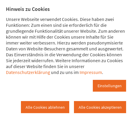
Direkt zum Hauptinhalt springen
Direkt zur Haupt-Navigation springen
Direkt zur Service-Navigation springen
Direkt zur Footer-Navigation springen
Direkt zum Footerinhalt springen
Meine Spende
Mitglied
Hinweis zu Cookies
werden
Unsere Webseite verwendet Cookies. Diese haben zwei
Funktionen: Zum einen sind sie erforderlich für die
grundlegende Funktionalität unserer Website. Zum anderen
können wir mit Hilfe der Cookies unsere Inhalte für Sie
immer weiter verbessern. Hierzu werden pseudonymisierte
Afrika
Daten von Website-Besuchern gesammelt und ausgewertet.
Dortmund
Afrika
Das Einverständnis in die Verwendung der Cookies können
Sie jederzeit widerrufen. Weitere Informationen zu Cookies
auf dieser Website finden Sie in unserer
Aktivitäten von Dortmunder
Datenschutzerklärung
und zu uns im
Impressum
.
Attacies mit Bezug zu Afrika
Einstellungen
Wir verweisen auf die Zeitschriften, in denen unsere Mitglieder
publizieren:
Alle Cookies ablehnen
Alle Cookies akzeptieren
*
"Africa Positve"
,
*
"International"