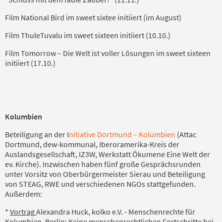
Film National Bird im sweet sixtee initiiert (im August)
Film ThuleTuvalu im sweet sixteen initiiert (10.10.)
Film Tomorrow – Die Welt ist voller Lösungen im sweet sixteen
initiiert (17.10.)
Kolumbien
Beteiligung an der I
nitiative Dortmund – Kolumbien
(Attac
Dortmund, dew-kommunal, Iberora­merika-Kreis der
Auslandsgesellschaft, IZ3W, Werkstatt Ökumene Eine Welt der
ev. Kirche).
Inzwischen haben
fünf
große Gesprächsrunden
unter Vorsitz von Oberbürgermeister Sierau und Beteiligung
von STEAG, RWE und verschiedenen NGOs stattgefunden.
Außerdem:
*
Vortrag
Alexandra Huck, kolko e.V. - Menschenrechte für
Kolumbien, Berlin: Keine menschenrechtlichen Fortschritte bei