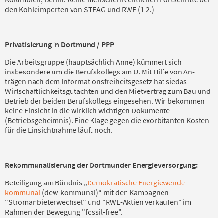
den Kohleimporten von STEAG und RWE (1.2.)
Privatisierung in Dortmund / PPP
Die Arbeitsgruppe
(hauptsächlich Anne)
kümmert sich
insbesondere um die Berufskollegs am U. Mit Hilfe
von
An­
tr
ä
g
en
nach dem Informationsfreiheitsgesetz hat
sie
das
Wirtschaftlichkeitsgutach­ten
und den Mietvertrag
zu
m
Bau und
Betrieb der beiden Berufskollegs
eingesehen. Wir bekommen
keine Einsicht in die wirklich wichtigen Dokumente
(Betriebsgeheimnis). Eine Klage gegen die exorbitanten Kosten
für die Einsichtnahme läuft noch.
Rekommunalisierung der Dortmunder Energieversorgung:
Beteiligung a
m Bündnis
„
Demokratische Energiewende
kommunal
(dew-kommunal)“
mit den Kampagnen
"Stromanbieterwechsel" und "RWE-Aktien verkaufen" im
Rahmen der Bewegung "fossil-free".