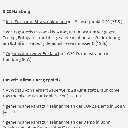
G 20 Hamburg
*
Info-Tisch und Straßenaktionen
mit Schwerpunkt G 20 (27.5.)
*
Vortrag
: Alexis Passadakis, Attac, Berlin: Warum wir gegen
Trump, Erdogan… und die gesamte neoliberale Weltordnung
am 8. Juli in Hamburg demonstrieren (müssen)! (19.6.)
*
Organisation einer Busfahrt
zur G20-Demonstration in
Hamburg (8.7.)
Umwelt, Klima, Energiepolitik
*
AV-Schau
von Herbert Sauerwein: Zukunft statt Braunkohle:
Das rheinische Braunkohlerevier (16.10.)
*
gemeinsame Fahrt
zur Teilnahme an der COP23-Demo in Bonn
(4.11.)
*
gemeinsame Fahr
t zur Teilnahme an der Demo in Bonn
"Schluss mit dem faule Zauber!" (11.11.)