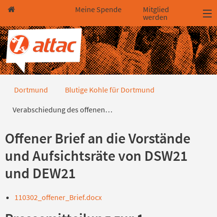
Direkt zum Hauptinhalt springen
Direkt zur Haupt-Navigation springen
Direkt zur Service-Navigation springen
Direkt zur Footer-Navigation springen
Direkt zum Footerinhalt springen
Meine Spende
Mitglied
werden
Verabschiedung des offenen Brief
Dortmund
Blutige Kohle für Dortmund
Verabschiedung des offenen…
Offener Brief an die Vorstände
und Aufsichtsräte von DSW21
und DEW21
110302_offener_Brief.docx