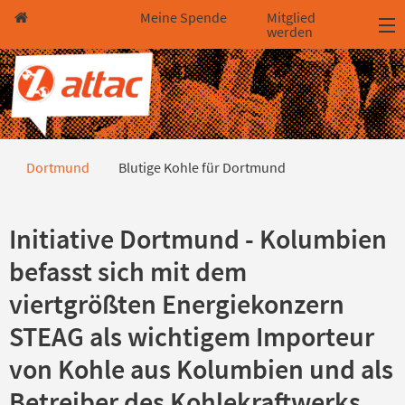
Direkt zum Hauptinhalt springen
Direkt zur Haupt-Navigation springen
Direkt zur Service-Navigation springen
Direkt zur Footer-Navigation springen
Direkt zum Footerinhalt springen
Meine Spende
Mitglied
werden
Blutige Kohle für Dortmund
Dortmund
Blutige Kohle für Dortmund
Initiative Dortmund - Kolumbien
befasst sich mit dem
viertgrößten Energiekonzern
STEAG als wichtigem Importeur
von Kohle aus Kolumbien und als
Betreiber des Kohlekraftwerks