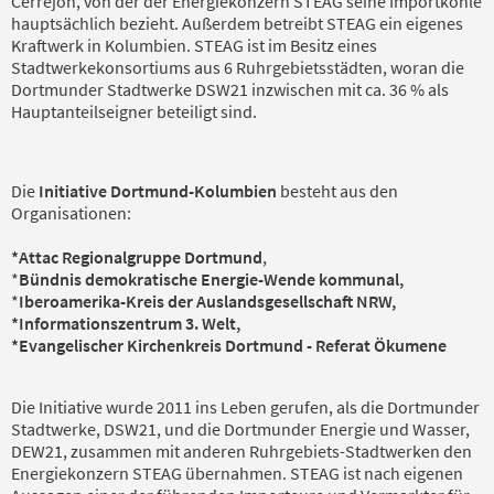
Cerrejón, von der der Energiekonzern STEAG seine Importkohle
hauptsächlich bezieht. Außerdem betreibt STEAG ein eigenes
Kraftwerk in Kolumbien. STEAG ist im Besitz eines
Stadtwerkekonsortiums aus 6 Ruhrgebietsstädten, woran die
Dortmunder Stadtwerke DSW21 inzwischen mit ca. 36 % als
Hauptanteilseigner beteiligt sind.
Die
Initiative Dortmund-Kolumbien
besteht aus den
Organisationen:
*Attac Regionalgruppe Dortmund
,
*
Bündnis demokratische Energie-Wende kommunal,
*
Iberoamerika-Kreis der Auslandsgesellschaft NRW,
*Informationszentrum 3. Welt,
*
Evangelischer Kirchenkreis Dortmund - Referat Ökumene
Die Initiative wurde 2011 ins Leben gerufen, als die Dortmunder
Stadtwerke, DSW21, und die Dortmunder Energie und Wasser,
DEW21, zusammen mit anderen Ruhrgebiets-Stadtwerken den
Energiekonzern STEAG übernahmen. STEAG ist nach eigenen