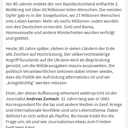
Vor 80 Jahren endete der von Nazideutschland entfachte 2.
Weltkrieg mit über 60 Millionen toten Menschen. Die meisten
Opfer gab es in der Sowjetunion, wo 27 Millionen Menschen
ums Leben kamen. Mehr als sechs Millionen Juden wurden
von den Deutschen ermordet. Sinti und Roma,
Homosexuelle und andere Minderheiten wurden verfolgt
und getötet.
Heute, 80 Jahre später, stehen in vielen Ländern der Erde
alle Zeichen auf Hochrüstung. Der völkerrechtswidrige
Angriff Russlands auf die Ukraine wird als Begründung
genutzt, um die Militärausgaben massiv auszuweiten. Die
politisch Verantwortlichen betonen dabei immer wieder,
dass die Politik der Aufrüstung alternativlos ist und wir
„kriegstüchtig“ werden müssen.
Einer, der dieser Auffassung vehement widerspricht ist der
Journalist
Andreas Zumach
. 32 Jahre lang war er UNO-
Korrespondent für die taz und andere Medien in Genf. Kriege
und internationale Konflikte sind sein Lebensthema. Dabei
definiert er sich selbst als Pazifist. Bis heute treibt ihn die
Frage um, ob und wie Journalismus etwas zum Frieden
beitragen kann.