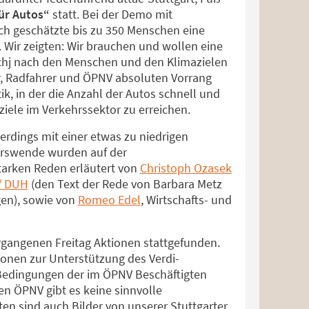
für Autos“
statt. Bei der Demo mit
h geschätzte bis zu 350 Menschen eine
 Wir zeigten: Wir brauchen und wollen eine
sichj nach den Menschen und den Klimazielen
, Radfahrer und ÖPNV absoluten Vorrang
tik, in der die Anzahl der Autos schnell und
aziele im Verkehrssektor zu erreichen.
llerdings mit einer etwas zu niedrigen
ehrswende wurden auf der
arken Reden erläutert von
Christoph Ozasek
/ DUH
(den Text der Rede von Barbara Metz
gen), sowie von
Romeo Edel
, Wirtschafts- und
rgangenen Freitag Aktionen stattgefunden.
ionen zur Unterstützung des Verdi-
Bedingungen der im ÖPNV Beschäftigten
en ÖPNV gibt es keine sinnvolle
en sind auch Bilder von unserer Stuttgarter