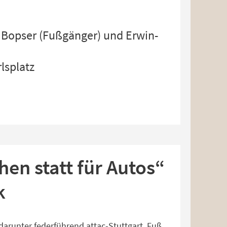
 Bopser (Fußgänger) und Erwin-
lsplatz
en statt für Autos“
k
darunter federführend attac-Stuttgart, Fuß