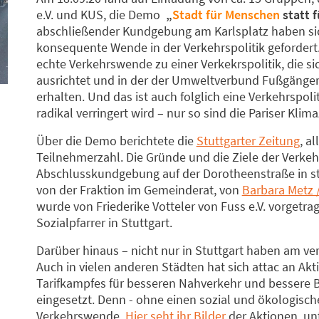
e.V. und KUS, die Demo
„
Stadt für Menschen
statt 
abschließender Kundgebung am Karlsplatz haben sic
konsequente Wende in der Verkehrspolitik gefordert.
echte Verkehrswende zu einer Verkekrspolitik, die 
ausrichtet und in der der Umweltverbund Fußgänger
erhalten. Und das ist auch folglich eine Verkehrspoli
radikal verringert wird – nur so sind die Pariser Klim
Über die Demo berichtete die
Stuttgarter Zeitung
, a
Teilnehmerzahl. Die Gründe und die Ziele der Verk
Abschlusskundgebung auf der Dorotheenstraße in st
von der Fraktion im Gemeinderat, von
Barbara Metz 
wurde von Friederike Votteler von Fuss e.V. vorgetra
Sozialpfarrer in Stuttgart.
Darüber hinaus – nicht nur in Stuttgart haben am ve
Auch in vielen anderen Städten hat sich attac an Akt
Tarifkampfes für besseren Nahverkehr und bessere 
eingesetzt. Denn - ohne einen sozial und ökologisch
Verkehrswende.
Hier seht ihr Bilder
der Aktionen, unt