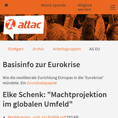
Direkt zum Hauptinhalt springen
Direkt zur Haupt-Navigation springen
Direkt zur Service-Navigation springen
Direkt zur Footer-Navigation springen
Direkt zum Footerinhalt springen
Meine Spende
Mitglied
werden
AG EU
Stuttgart
Archiv
Arbeitsgruppen
AG EU
Basisinfo zur Eurokrise
Wie die neoliberale Zurichtung EUropas in die 'Eurokrise'
mündete. Ein
Grundsatzpapie
r
Elke Schenk: "Machtprojektion
im globalen Umfeld"
Bertelsmann_und_EU-Politik.pdf
293 KB