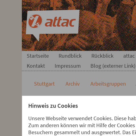
Direkt zum Hauptinhalt springen
Direkt zur Haupt-Navigation springen
Direkt zur Service-Navigation springen
Direkt zur Footer-Navigation springen
Direkt zum Footerinhalt springen
AG Handelspolitik
Startseite
Rundblick
Rückblick
attac
Kontakt
Impressum
Blog (externer Link)
Stuttgart
Archiv
Arbeitsgruppen
Hinweis zu Cookies
AG Handelsp
Unsere Webseite verwendet Cookies. Diese habe
Zum anderen können wir mit Hilfe der Cookies 
Besuchern gesammelt und ausgewertet. Das Ein
CETA und TTIP haben es mehr a