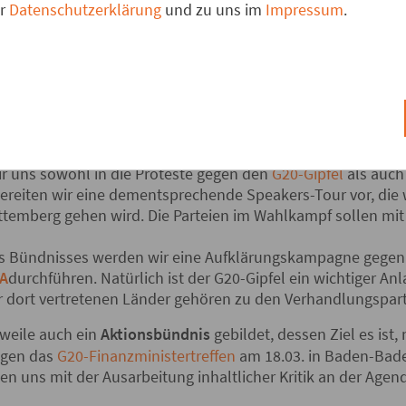
er
Datenschutzerklärung
und zu uns im
Impressum
.
sen verfolgt werden. Abgezielt wird darauf, unter dem sch
 vielfältige Gestaltungsbereiche demokratischer Politik. Ve
 die dann die demokratische Ausgestaltung des jeweilige
italinteressen knebeln sollen. Darauf wollen wir aufmerk
n Gestaltung entwickeln und verbreiten:
ündnis für eine verantwortungsvolle Handelspolitik
.
ses werden wir 2017 eine Kampagne zur
Demokratisierung 
r uns sowohl in die Proteste gegen den
G20-Gipfel
als auch
bereiten wir eine dementsprechende Speakers-Tour vor, die 
temberg gehen wird. Die Parteien im Wahlkampf sollen mi
es Bündnisses werden wir eine Aufklärungskampagne gege
SA
durchführen. Natürlich ist der G20-Gipfel ein wichtiger Anl
r dort vertretenen Länder gehören zu den Verhandlungsp
erweile auch ein
Aktionsbündnis
gebildet, dessen Ziel es ist
egen das
G20-Finanzministertreffen
am 18.03. in Baden-Bade
en uns mit der Ausarbeitung inhaltlicher Kritik an der Agen