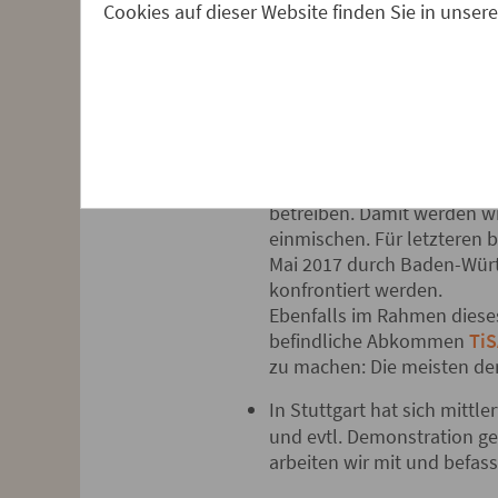
Cookies auf dieser Website finden Sie in unser
weitreichende Kapitalinteres
des Handels hineinzuwirken in
Rahmenbedingungen zu setzen,
im Sinne internationaler Kap
nach einer anderen politische
Wir arbeiten mit im
Landesb
Im Rahmen dieses Bündnis
betreiben. Damit werden wi
einmischen. Für letzteren 
Mai 2017 durch Baden-Würt
konfrontiert werden.
Ebenfalls im Rahmen dies
befindliche Abkommen
Ti
zu machen: Die meisten de
In Stuttgart hat sich mittl
und evtl. Demonstration g
arbeiten wir mit und befass