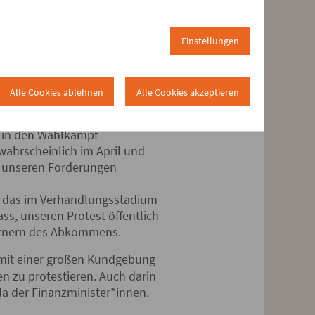
einbar harmlosen Deckmantel
rsucht wird,
n Bereiches von vorneherein
Einstellungen
sam machen und Forderungen
Alle Cookies ablehnen
Alle Cookies akzeptieren
der Handelspolitik
 in den Wahlkampf
wahrscheinlich im April und
t unseren Forderungen
n das im Verhandlungsstadium
ass, unseren Protest öffentlich
artnern des Abkommens.
, mit einer großen Kundgebung
n zu protestieren. Auch darin
da der Finanzminister*innen.