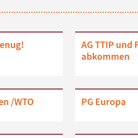
genug!
AG TTIP und 
abkommen
sen /WTO
PG Europa