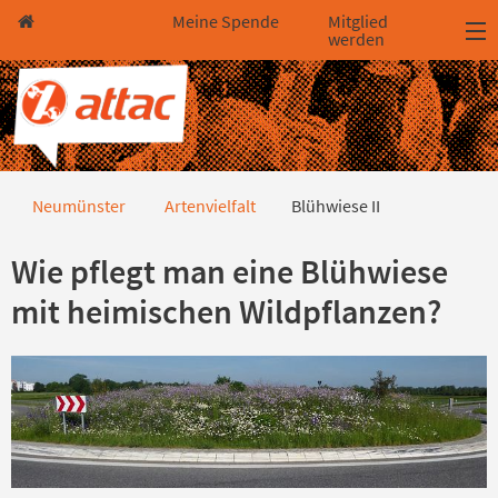
Direkt zum Hauptinhalt springen
Direkt zur Haupt-Navigation springen
Direkt zur Service-Navigation springen
Direkt zur Footer-Navigation springen
Direkt zum Footerinhalt springen
Meine Spende
Mitglied
werden
Blühwiese II
Neumünster
Artenvielfalt
Blühwiese II
Wie pflegt man eine Blühwiese
mit heimischen Wildpflanzen?