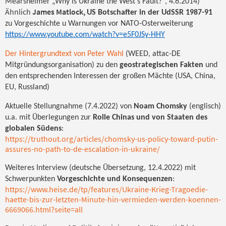
Mearsheimer „Why is Ukraine the West's Fault?“, 4.6.2014)
Ähnlich
James Matlock,
US Botschafter in der UdSSR 1987-91
zu Vorgeschichte u Warnungen vor NATO-Osterweiterung
https://www.youtube.com/watch?v=e5F0JSy-HHY
Der Hintergrundtext von Peter Wahl
(WEED, attac-DE
Mitgründungsorganisation) zu den
geostrategischen Fakten
und
den entsprechenden Interessen der großen Mächte (USA, China,
EU, Russland)
Aktuelle Stellungnahme (7.4.2022) von
Noam Chomsky
(englisch)
u.a. mit Überlegungen zur
Rolle Chinas und von Staaten des
globalen Südens
:
https://truthout.org/articles/chomsky-us-policy-toward-putin-
assures-no-path-to-de-escalation-in-ukraine/
Weiteres Interview (deutsche Übersetzung, 12.4.2022) mit
Schwerpunkten
Vorgeschichte und Konsequenzen
:
https://www.heise.de/tp/features/Ukraine-Krieg-Tragoedie-
haette-bis-zur-letzten-Minute-hin-vermieden-werden-koennen-
6669066.html?seite=all