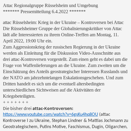
Attac Regionalgruppe Rüsselsheim und Umgebung
******* Pressemitteilung 6.4.2022 *******
attac Rüsselsheim: Krieg in der Ukraine – Kontroversen bei Attac
Die Rüsselsheimer Gruppe der Globalisierungskritiker von Attac
lädt alle Interessierten zu ihrem Online-Treffen am Montag, 11.
April 2022, 19:00 Uhr ein.
Zum Aggressionskrieg der russischen Regierung in der Ukraine
werden als Einleitung für die Diskussion Video-Ausschnitte aus
drei attac-Kontroversen vorgestellt. Zum einen geht es dabei um die
Frage von Waffenlieferungen an die Ukraine. Zum zweiten um die
Einschätzung des Anteils geostrategischer Interessen Russlands und
der NATO am jahrzehntelangen Eskalationsgeschehen. Und zum
Dritten handelt es sich um die eventuell altersbedingten
unterschiedlichen Sichtweisen auf die Aktivitäten der
Kriegsbeteiligten.
+ + + + + + +
Die bisher drei
attac-Kontroversen:
https://www.youtube.com/watch?v=6gsKu4hq8OU
(attac
Kontroverse I zu Ukraine, Stephan Lindner & Mattias Jochmann zu
Geostrategischem, Putins Motive, Faschismus, Dugin, Oligarchen,