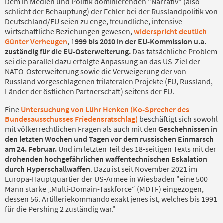
Dem in Medien und Politik dominierenden "Narrativ" (also
schlicht der Behauptung) der Fehler bei der Russlandpolitik von
Deutschland/EU seien zu enge, freundliche, intensive
wirtschaftliche Beziehungen gewesen,
widerspricht deutlich
Günter Verheugen
, 1
999 bis 2010 in der EU-Kommission u.a.
zuständig für die EU-Osterweiterung.
Das tatsächliche Problem
sei die parallel dazu erfolgte Anpassung an das US-Ziel der
NATO-Osterweiterung sowie die Verweigerung der von
Russland vorgeschlagenen trilateralen Projekte (EU, Russland,
Länder der östlichen Partnerschaft) seitens der EU.
Eine
Untersuchung von Lühr Henken (Ko-Sprecher des
Bundesausschusses Friedensratschlag)
beschäftigt sich sowohl
mit völkerrechtlichen Fragen als auch mit den
Geschehnissen in
den letzten Wochen und Tagen vor dem russischen Einmarsch
am 24. Februar.
Und im letzten Teil des 18-seitigen Texts mit der
drohenden hochgefährlichen waffentechnischen Eskalation
durch Hyperschallwaffen
. Dazu ist seit November 2021 im
Europa-Hauptquartier der US-Armee in Wiesbaden "eine 500
Mann starke „Multi-Domain-Taskforce“ (MDTF) eingezogen,
dessen 56. Artilleriekommando exakt jenes ist, welches bis 1991
für die Pershing 2 zuständig war."