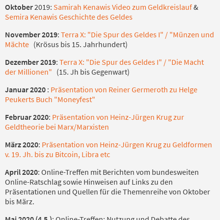
Oktober
2019:
Samirah Kenawis Video zum Geldkreislauf
&
Semira Kenawis Geschichte des Geldes
November 2019
:
Terra X: "Die Spur des Geldes I" / "Münzen und
Mächte
(Krösus bis 15. Jahrhundert)
Dezember 2019
:
Terra X: "Die Spur des Geldes I" / "Die Macht
der Millionen"
(15. Jh bis Gegenwart)
Januar 2020
:
Präsentation von Reiner Germeroth zu Helge
Peukerts Buch "Moneyfest"
Februar 2020
:
Präsentation von Heinz-Jürgen Krug zur
Geldtheorie bei Marx/Marxisten
März 2020
:
Präsentation von Heinz-Jürgen Krug zu Geldformen
v. 19. Jh. bis zu Bitcoin, Libra etc
April 2020
: Online-Treffen mit Berichten vom bundesweiten
Online-Ratschlag sowie Hinweisen auf Links zu den
Präsentationen und Quellen für die Themenreihe von Oktober
bis März.
Mai 2020 (4.5.)
: Online-Treffen; Nutzung und Debatte des