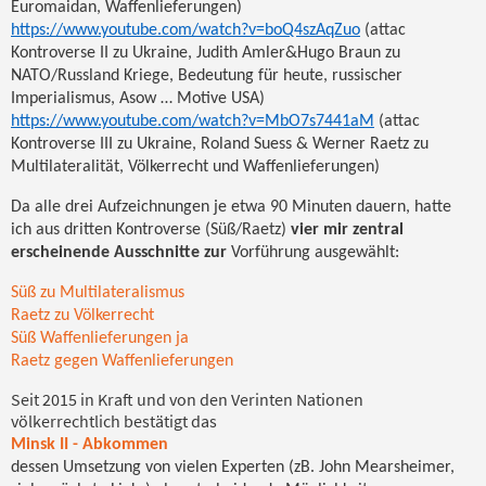
Euromaidan, Waffenlieferungen)
https://www.youtube.com/watch?v=boQ4szAqZuo
(attac
Kontroverse II zu Ukraine, Judith Amler&Hugo Braun zu
NATO/Russland Kriege, Bedeutung für heute, russischer
Imperialismus, Asow … Motive USA)
https://www.youtube.com/watch?v=MbO7s7441aM
(attac
Kontroverse III zu Ukraine, Roland Suess & Werner Raetz zu
Multilateralität, Völkerrecht und Waffenlieferungen)
Da alle drei Aufzeichnungen je etwa 90 Minuten dauern, hatte
ich aus dritten Kontroverse (Süß/Raetz)
vier mir zentral
erscheinende Ausschnitte zur
Vorführung ausgewählt:
Süß zu Multilateralismus
Raetz zu Völkerrecht
Süß Waffenlieferungen ja
Raetz gegen Waffenlieferungen
Seit 2015 in Kraft und von den Verinten Nationen
völkerrechtlich bestätigt das
Minsk II - Abkommen
dessen Umsetzung von vielen Experten (zB. John Mearsheimer,