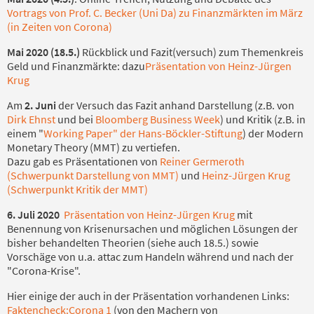
Vortrags von Prof. C. Becker (Uni Da) zu Finanzmärkten im März
(in Zeiten von Corona)
Mai 2020 (18.5.)
Rückblick und Fazit(versuch) zum Themenkreis
Geld und Finanzmärkte: dazu
Präsentation von Heinz-Jürgen
Krug
Am
2. Juni
der Versuch das Fazit anhand Darstellung (z.B. von
Dirk Ehnst
und bei
Bloomberg Business Week
) und Kritik (z.B. in
einem "
Working Paper" der Hans-Böckler-Stiftung
) der Modern
Monetary Theory (MMT) zu vertiefen.
Dazu gab es Präsentationen von
Reiner Germeroth
(Schwerpunkt Darstellung von MMT)
und
Heinz-Jürgen Krug
(Schwerpunkt Kritik der MMT)
6. Juli 2020
Präsentation von Heinz-Jürgen Krug
mit
Benennung von Krisenursachen und möglichen Lösungen der
bisher behandelten Theorien (siehe auch 18.5.) sowie
Vorschäge von u.a. attac zum Handeln während und nach der
"Corona-Krise".
Hier einige der auch in der Präsentation vorhandenen Links:
Faktencheck:Corona 1
(von den Machern von