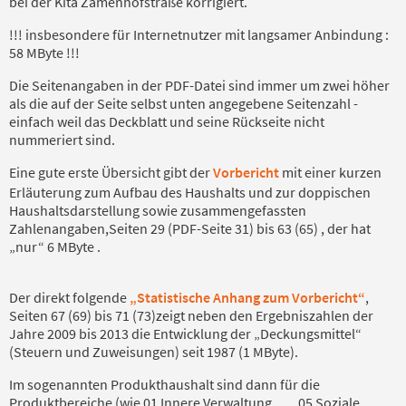
bei der Kita Zamenhofstraße korrigiert.
!!! insbesondere für Internetnutzer mit langsamer Anbindung :
58 MByte !!!
Die Seitenangaben in der PDF-Datei sind immer um zwei höher
als die auf der Seite selbst unten angegebene Seitenzahl -
einfach weil das Deckblatt und seine Rückseite nicht
nummeriert sind.
Eine gute erste Übersicht gibt der
Vorbericht
mit einer kurzen
Erläuterung zum Aufbau des Haushalts und zur doppischen
Haushaltsdarstellung sowie zusammengefassten
Zahlenangaben,Seiten 29 (PDF-Seite 31) bis 63 (65) , der hat
„nur“ 6 MByte .
Der direkt folgende
„Statistische Anhang zum Vorbericht“
,
Seiten 67 (69) bis 71 (73)zeigt neben den Ergebniszahlen der
Jahre 2009 bis 2013 die Entwicklung der „Deckungsmittel“
(Steuern und Zuweisungen) seit 1987 (1 MByte).
Im sogenannten Produkthaushalt sind dann für die
Produktbereiche (wie 01 Innere Verwaltung, …, 05 Soziale