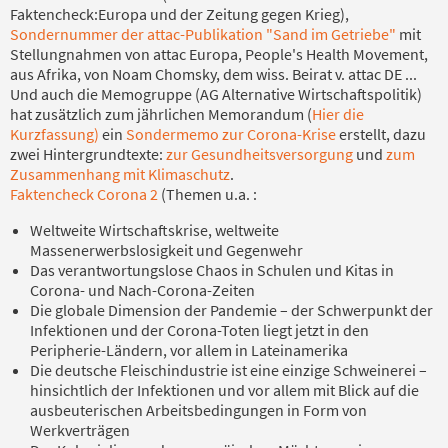
Faktencheck:Europa und der Zeitung gegen Krieg),
Sondernummer der attac-Publikation "Sand im Getriebe"
mit
Stellungnahmen von attac Europa, People's Health Movement,
aus Afrika, von Noam Chomsky, dem wiss. Beirat v. attac DE ...
Und auch die Memogruppe (AG Alternative Wirtschaftspolitik)
hat zusätzlich zum jährlichen Memorandum (
Hier die
Kurzfassung)
ein
Sondermemo zur Corona-Krise
erstellt, dazu
zwei Hintergrundtexte:
zur Gesundheitsversorgung
und
zum
Zusammenhang mit Klimaschutz
.
Faktencheck Corona 2
(Themen u.a. :
Weltweite Wirtschaftskrise, weltweite
Massenerwerbslosigkeit und Gegenwehr
Das verantwortungslose Chaos in Schulen und Kitas in
Corona- und Nach-Corona-Zeiten
Die globale Dimension der Pandemie – der Schwerpunkt der
Infektionen und der Corona-Toten liegt jetzt in den
Peripherie-Ländern, vor allem in Lateinamerika
Die deutsche Fleischindustrie ist eine einzige Schweinerei –
hinsichtlich der Infektionen und vor allem mit Blick auf die
ausbeuterischen Arbeitsbedingungen in Form von
Werkverträgen