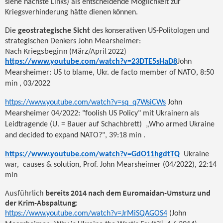
siehe nächste Links) als entscheidende Möglichkeit zur
Kriegsverhinderung hätte dienen können.
Die
geostrategische Sicht
des konserativen US-Politologen und
strategischen Denkers John Mearsheimer:
Nach Kriegsbeginn (März/April 2022)
https://www.youtube.com/watch?v=23DTE5sHaD8
John
Mearsheimer: US to blame, Ukr. de facto member of NATO, 8:50
min , 03/2022
https://www.youtube.com/watch?v=sq_q7WsiCWs
John
Mearsheimer 04/2022: "foolish US Policy" mit Ukrainern als
Leidtragende (U. = Bauer auf Schachbrett) „Who armed Ukraine
and decided to expand NATO?", 39:18 min .
https://www.youtube.com/watch?v=GdO11hgdtTQ
Ukraine
war, causes & solution, Prof. John Mearsheimer (04/2022), 22:14
min
Ausführlich
bereits 2014 nach dem Euromaidan-Umsturz und
der Krim-Abspaltung
:
https://www.youtube.com/watch?v=JrMiSQAGOS4
(John