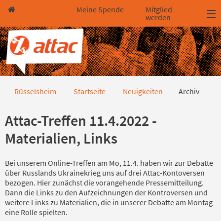
Direkt zum Hauptinhalt springen
Direkt zur Haupt-Navigation springen
Direkt zur Service-Navigation springen
Direkt zur Footer-Navigation springen
Direkt zum Footerinhalt springen
Meine Spende
Mitglied
werden
Archiv
Rüsselsheim
Startseite
Neuigkeiten
Archiv
Attac-Treffen 11.4.2022 -
Materialien, Links
Bei unserem Online-Treffen am Mo, 11.4. haben wir zur Debatte
über Russlands Ukrainekrieg uns auf drei Attac-Kontoversen
bezogen. Hier zunächst die vorangehende Pressemitteilung.
Dann die Links zu den Aufzeichnungen der Kontroversen und
weitere Links zu Materialien, die in unserer Debatte am Montag
eine Rolle spielten.