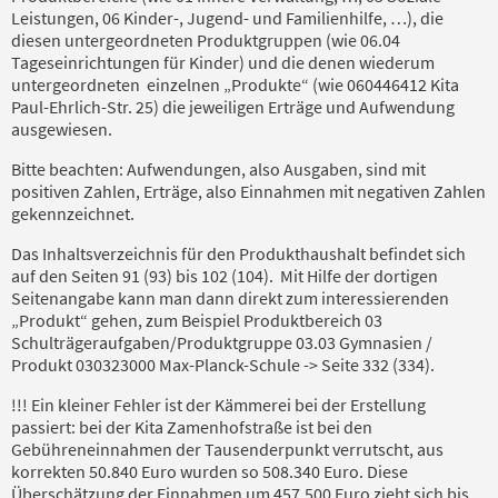
Leistungen, 06 Kinder-, Jugend- und Familienhilfe, …), die
diesen untergeordneten Produktgruppen (wie 06.04
Tageseinrichtungen für Kinder) und die denen wiederum
untergeordneten
einzelnen „Produkte“ (wie 060446412 Kita
Paul-Ehrlich-Str. 25) die jeweiligen Erträge und Aufwendung
ausgewiesen.
Bitte beachten: Aufwendungen, also Ausgaben, sind mit
positiven Zahlen, Erträge, also Einnahmen mit negativen Zahlen
gekennzeichnet.
Das Inhaltsverzeichnis für den Produkthaushalt befindet sich
auf den Seiten 91 (93) bis 102 (104).
Mit Hilfe der dortigen
Seitenangabe kann man dann direkt zum interessierenden
„Produkt“ gehen, zum Beispiel Produktbereich 03
Schulträgeraufgaben/Produktgruppe 03.03 Gymnasien /
Produkt 030323000 Max-Planck-Schule -> Seite 332 (334).
!!! Ein kleiner Fehler ist der Kämmerei bei der Erstellung
passiert: bei der Kita Zamenhofstraße ist bei den
Gebühreneinnahmen der Tausenderpunkt verrutscht, aus
korrekten 50.840 Euro wurden so 508.340 Euro. Diese
Überschätzung der Einnahmen um 457.500 Euro zieht sich bis