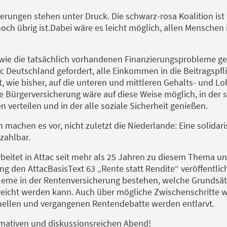
herungen stehen unter Druck. Die schwarz-rosa Koalition ist 
och übrig ist.Dabei wäre es leicht möglich, allen Menschen
 wie die tatsächlich vorhandenen Finanzierungsprobleme g
c Deutschland gefordert, alle Einkommen in die Beitragspfli
t, wie bisher, auf die unteren und mittleren Gehalts- und 
e Bürgerversicherung wäre auf diese Weise möglich, in der si
erteilen und in der alle soziale Sicherheit genießen.
 machen es vor, nicht zuletzt die Niederlande: Eine solidar
zahlbar.
rbeitet in Attac seit mehr als 25 Jahren zu diesem Thema 
g den AttacBasisText 63 „Rente statt Rendite“ veröffentlich
leme in der Rentenversicherung bestehen, welche Grundsät
rreicht werden kann. Auch über mögliche Zwischenschritte
tuellen und vergangenen Rentendebatte werden entlarvt.
ormativen und diskussionsreichen Abend!