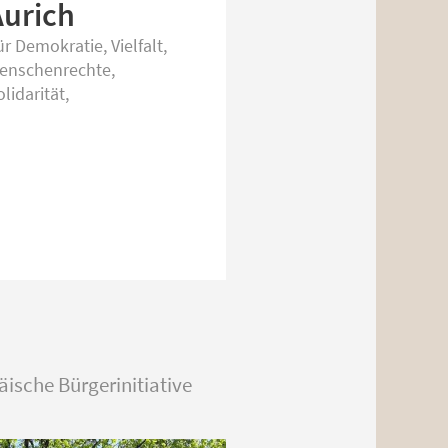
Aurich
ür Demokratie, Vielfalt,
enschenrechte,
lidarität,
ische Bürgerinitiative