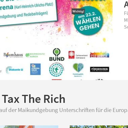
F
M
So
- Tax The Rich
uf der Maikundgebung Unterschriften für die Europä