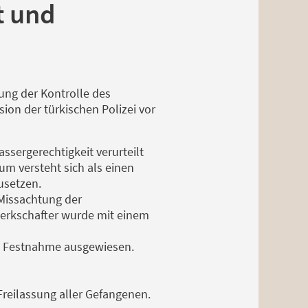
t und
gung der Kontrolle des
ion der türkischen Polizei vor
ssergerechtigkeit verurteilt
um versteht sich als einen
usetzen.
 Missachtung der
werkschafter wurde mit einem
re Festnahme ausgewiesen.
Freilassung aller Gefangenen.