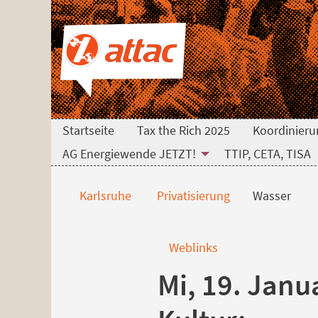
Direkt zum Hauptinhalt springen
Direkt zur Haupt-Navigation springen
Direkt zur Service-Navigation springen
Direkt zur Footer-Navigation springen
Direkt zum Footerinhalt springen
Wasser
Startseite
Tax the Rich 2025
Koordinieru
AG Energiewende JETZT!
TTIP, CETA, TISA
Karlsruhe
Privatisierung
Wasser
Weblinks
Mi, 19. Janu