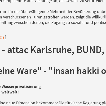
rkamp, lehnte auf Nachfrage ab, die Gewalt zu verurteilen.
rum für die überwältigende Mehrheit der Bevölkerung unber
n verschlossenen Türen getroffen werden, zeigt die willkürl
 Spaltung zwischen denen, die Zugang zu sozialer und polit
sch
]
 - attac Karlsruhe, BUND, 
keine Ware" - "insan hakki
e Wasserprivatisierung
, weltweit!
eine neue Dimension bekommen: Die türkische Regierung pl