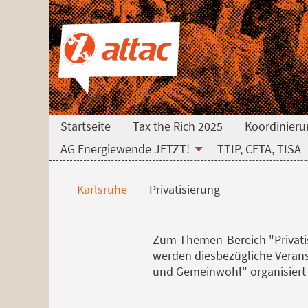
Direkt zum Hauptinhalt springen
Direkt zur Haupt-Navigation springen
Direkt zur Service-Navigation springen
Direkt zur Footer-Navigation springen
Direkt zum Footerinhalt springen
Privatisierung
Startseite
Tax the Rich 2025
Koordinieru
AG Energiewende JETZT!
TTIP, CETA, TISA
Karlsruhe
Privatisierung
Zum Themen-Bereich "Privatisi
werden diesbezügliche Verans
und Gemeinwohl" organisiert 