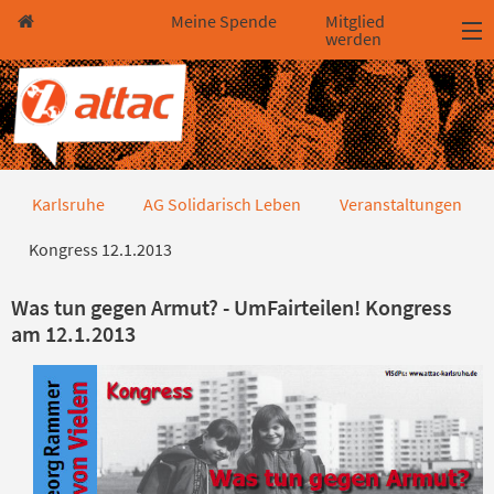
Direkt zum Hauptinhalt springen
Direkt zur Haupt-Navigation springen
Direkt zur Service-Navigation springen
Direkt zur Footer-Navigation springen
Direkt zum Footerinhalt springen
Meine Spende
Mitglied
werden
Kongress 12.1.2013
Karlsruhe
AG Solidarisch Leben
Veranstaltungen
Kongress 12.1.2013
Was tun gegen Armut? - UmFairteilen! Kongress
am 12.1.2013