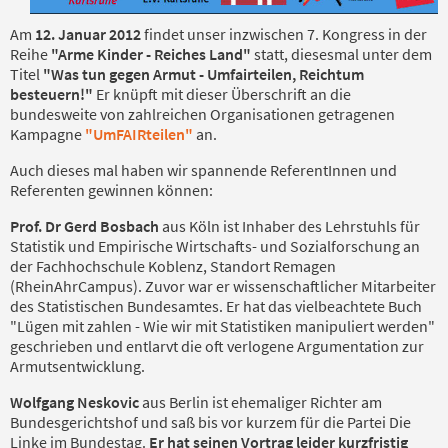
Am
12. Januar 2012
findet unser inzwischen 7. Kongress in der
Reihe
"Arme Kinder - Reiches Land"
statt, diesesmal unter dem
Titel
"Was tun gegen Armut - Umfairteilen, Reichtum
besteuern!"
Er knüpft mit dieser Überschrift an die
bundesweite von zahlreichen Organisationen getragenen
Kampagne
"UmFAIRteilen"
an.
Auch dieses mal haben wir spannende ReferentInnen und
Referenten gewinnen können:
Prof. Dr Gerd Bosbach
aus Köln ist Inhaber des Lehrstuhls für
Statistik und Empirische Wirtschafts- und Sozialforschung an
der Fachhochschule Koblenz, Standort Remagen
(RheinAhrCampus). Zuvor war er wissenschaftlicher Mitarbeiter
des Statistischen Bundesamtes. Er hat das vielbeachtete Buch
"Lügen mit zahlen - Wie wir mit Statistiken manipuliert werden"
geschrieben und entlarvt die oft verlogene Argumentation zur
Armutsentwicklung.
Wolfgang Neskovic
aus Berlin ist ehemaliger Richter am
Bundesgerichtshof und saß bis vor kurzem für die Partei Die
Linke im Bundestag.
Er hat seinen Vortrag leider kurzfristig