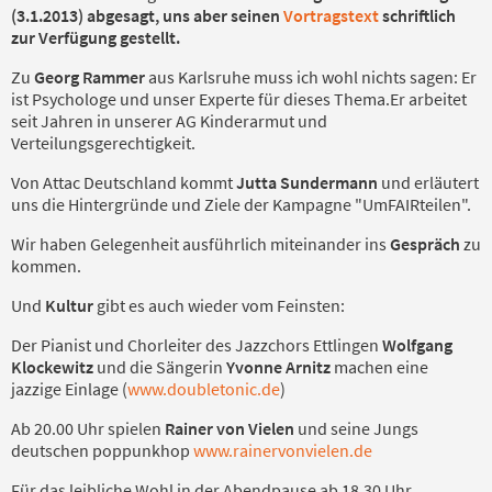
(3.1.2013) abgesagt, uns aber seinen
Vortragstext
schriftlich
zur Verfügung gestellt.
Zu
Georg Rammer
aus Karlsruhe muss ich wohl nichts sagen: Er
ist Psychologe und unser Experte für dieses Thema.Er arbeitet
seit Jahren in unserer AG Kinderarmut und
Verteilungsgerechtigkeit.
Von Attac Deutschland kommt
Jutta Sundermann
und erläutert
uns die Hintergründe und Ziele der Kampagne "UmFAIRteilen".
Wir haben Gelegenheit ausführlich miteinander ins
Gespräch
zu
kommen.
Und
Kultur
gibt es auch wieder vom Feinsten:
Der Pianist und Chorleiter des Jazzchors Ettlingen
Wolfgang
Klockewitz
und die Sängerin
Yvonne Arnitz
machen eine
jazzige Einlage (
www.doubletonic.de
)
Ab 20.00 Uhr spielen
Rainer von Vielen
und seine Jungs
deutschen poppunkhop
www.rainervonvielen.de
Für das leibliche Wohl in der Abendpause ab 18.30 Uhr