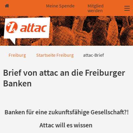
Direkt zum Hauptinhalt springen
Direkt zur Haupt-Navigation springen
Direkt zur Service-Navigation springen
Direkt zur Footer-Navigation springen
Direkt zum Footerinhalt springen
Meine Spende
Mitglied
werden
attac-Brief
Freiburg
Startseite Freiburg
attac-Brief
Brief von attac an die Freiburger
Banken
Banken für eine zukunftsfähige Gesellschaft?!
Attac will es wissen