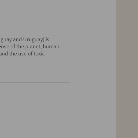
aguay and Uruguay) is
pense of the planet, human
 and the use of toxic