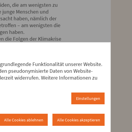
eiden, die am wenigsten zu
ie junge Menschen und
rsacht haben, nämlich der
etroffen – am wenigsten die
agen haben.
n die Folgen der Klimakrise
Süden hingegen haben diese
ind. Hunderttausende
Leben verloren.
 grundlegende Funktionalität unserer Website.
erden pseudonymisierte Daten von Website-
rzeit widerrufen. Weitere Informationen zu
in der Landwirtschaft, aber
während zu frühe Regenfälle
n der heutigen
Einstellungen
 Höhere Temperaturen
die Arbeit auf dem Feld und
Alle Cookies ablehnen
Alle Cookies akzeptieren