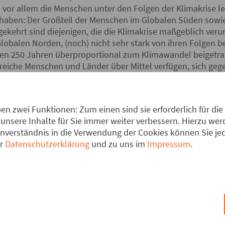
 vor allem die Menschen unter den Folgen der Klimakrise l
 haben: Der Großteil der Menschen im Globalen Süden sow
ekehrt sind diejenigen, die die Klimakrise maßgeblich veru
lobalen Norden, (noch) nicht sehr stark von ihren Folgen b
nen 250 Jahren überproportional zum Klimawandel beigetr
reiche Menschen und Länder über Mittel verfügen, sich gege
chäden zu reparieren. Die meisten Menschen im Globalen 
sie gleichzeitig bereits stärker von den Folgen betroffen s
 Klimakrise bereits ihre Existenzgrundlage oder sogar ihr 
n zwei Funktionen: Zum einen sind sie erforderlich für die
oduzent*innen hart
unsere Inhalte für Sie immer weiter verbessern. Hierzu w
verständnis in die Verwendung der Cookies können Sie jede
 sind auch Partner des Fairen Handels betroffen, vor allem 
er
Datenschutzerklärung
und zu uns im
Impressum
.
n: Verspätete Regenzeiten lassen Feldfrüchte verdorren, 
ern vernichten. Prognosen gehen davon aus, dass in viele
en Jahren keine Kaffeeproduktion mehr möglich sein wird.
von Schädlingen, setzen Pflanzen unter Stress und machen 
nder, zeitweise sogar unmöglich.