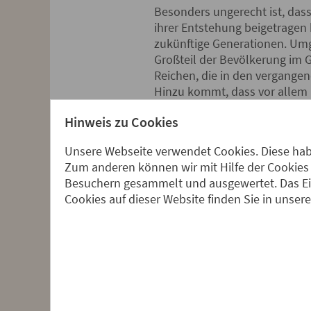
Besonders ungerecht ist, dass
ihrer Entstehung beigetragen
zukünftige Generationen. Umg
Großteil der Bevölkerung im G
Reichen, die in den vergange
Hinzu kommt, dass vor allem 
zu schützen und materielle S
Hinweis zu Cookies
Möglichkeiten nicht, während 
Menschen haben dort durch die
Unsere Webseite verwendet Cookies. Diese habe
Die Klimakrise trifft Kleinpr
Zum anderen können wir mit Hilfe der Cookies 
Besuchern gesammelt und ausgewertet. Das Ein
Von den Folgen der Klimakrise
Cookies auf dieser Website finden Sie in unser
auch Handwerksproduzent*inne
Blüten an Bäumen und Sträuch
Kaffeeanbaugebiete in wenig
begünstigen die Ausbreitung 
in den Werkstätten anstrenge