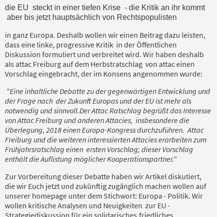
die EU steckt in einer tiefen Krise - die Kritik an ihr kommt
aber bis jetzt hauptsächlich von Rechtspopulisten
in ganz Europa. Deshalb wollen wir einen Beitrag dazu leisten,
dass eine linke, progressive Kritik in der Öffentlichen
Diskussion formuliert und verbreitet wird. Wir haben deshalb
als attac Freiburg auf dem Herbstratschlag von attac einen
Vorschlag eingebracht, der im Konsens angenommen wurde:
"Eine inhaltliche Debatte zu der gegenwärtigen Entwicklung und
der Frage nach der Zukunft Europas und der EU ist mehr als
notwendig und sinnvoll.Der Attac Ratschlag begrüßt das Interesse
von Attac Freiburg und anderen Attacies, insbesondere die
Überlegung, 2018 einen Europa-Kongress durchzuführen. Attac
Freiburg und die weiteren interessierten Attacies erarbeiten zum
Frühjahrsratschlag einen ersten Vorschlag; dieser Vorschlag
enthält die Auflistung möglicher Kooperationspartner."
Zur Vorbereitung dieser Debatte haben wir Artikel diskutiert,
die wir Euch jetzt und zukünftig zugänglich machen wollen auf
unserer homepage unter dem Stichwort: Europa - Politik. Wir
wollen kritische Analysen und Neuigkeiten zur EU -
Strategiediskussion für ein solidarisches,friedliches