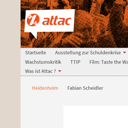
Direkt zum Hauptinhalt springen
Direkt zur Haupt-Navigation springen
Direkt zur Service-Navigation springen
Direkt zur Footer-Navigation springen
Direkt zum Footerinhalt springen
Fabian Scheidler
Startseite
Ausstellung zur Schuldenkrise
Wachstumskritik
TTIP
Film: Taste the W
Was ist Attac ?
Heidenheim
Fabian Scheidler