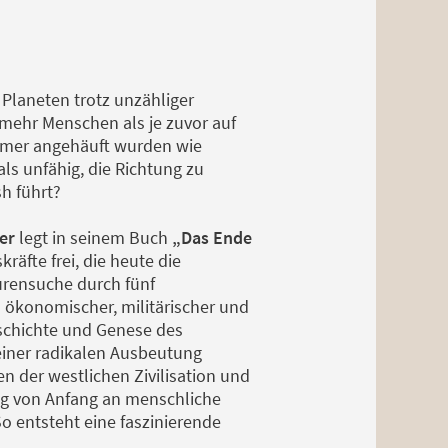
Planeten trotz unzähliger
ehr Menschen als je zuvor auf
ümer angehäuft wurden wie
ls unfähig, die Richtung zu
h führt?
ler
legt in seinem Buch
„Das Ende
räfte frei, die heute die
purensuche durch fünf
 ökonomischer, militärischer und
eschichte und Genese des
iner radikalen Ausbeutung
en der westlichen Zivilisation und
ng von Anfang an menschliche
o entsteht eine faszinierende