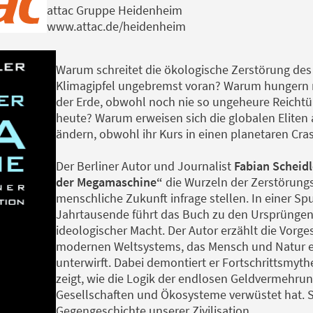
attac Gruppe Heidenheim
www.attac.de/heidenheim
Warum schreitet die ökologische Zerstörung des 
Klimagipfel ungebremst voran? Warum hungern m
der Erde, obwohl noch nie so ungeheure Reicht
heute? Warum erweisen sich die globalen Eliten a
ändern, obwohl ihr Kurs in einen planetaren Cras
Der Berliner Autor und Journalist
Fabian Scheid
der Megamaschine“
die Wurzeln der Zerstörungsk
menschliche Zukunft infrage stellen. In einer S
Jahrtausende führt das Buch zu den Ursprüngen
ideologischer Macht. Der Autor erzählt die Vorg
modernen Weltsystems, das Mensch und Natur e
unterwirft. Dabei demontiert er Fortschrittsmyth
zeigt, wie die Logik der endlosen Geldvermehru
Gesellschaften und Ökosysteme verwüstet hat. S
Gegengeschichte unserer Zivilisation.