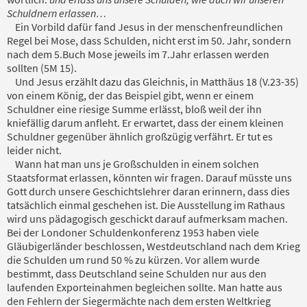
Schuldnern erlassen…
Ein Vorbild dafür fand Jesus in der menschenfreundlichen
Regel bei Mose, dass Schulden, nicht erst im 50. Jahr, sondern
nach dem 5.Buch Mose jeweils im 7.Jahr erlassen werden
sollten (5M 15).
Und Jesus erzählt dazu das Gleichnis, in Matthäus 18 (V.23-35)
von einem König, der das Beispiel gibt, wenn er einem
Schuldner eine riesige Summe erlässt, bloß weil der ihn
kniefällig darum anfleht. Er erwartet, dass der einem kleinen
Schuldner gegenüber ähnlich großzügig verfährt. Er tut es
leider nicht.
Wann hat man uns je Großschulden in einem solchen
Staatsformat erlassen, könnten wir fragen. Darauf müsste uns
Gott durch unsere Geschichtslehrer daran erinnern, dass dies
tatsächlich einmal geschehen ist. Die Ausstellung im Rathaus
wird uns pädagogisch geschickt darauf aufmerksam machen.
Bei der Londoner Schuldenkonferenz 1953 haben viele
Gläubigerländer beschlossen, Westdeutschland nach dem Krieg
die Schulden um rund 50 % zu kürzen. Vor allem wurde
bestimmt, dass Deutschland seine Schulden nur aus den
laufenden Exporteinahmen begleichen sollte. Man hatte aus
den Fehlern der Siegermächte nach dem ersten Weltkrieg