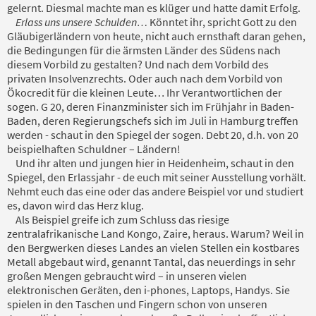
gelernt. Diesmal machte man es klüger und hatte damit Erfolg.
Erlass uns unsere Schulden…
Könntet ihr, spricht Gott zu den
Gläubigerländern von heute, nicht auch ernsthaft daran gehen,
die Bedingungen für die ärmsten Länder des Südens nach
diesem Vorbild zu gestalten? Und nach dem Vorbild des
privaten Insolvenzrechts. Oder auch nach dem Vorbild von
Ökocredit für die kleinen Leute… Ihr Verantwortlichen der
sogen. G 20, deren Finanzminister sich im Frühjahr in Baden-
Baden, deren Regierungschefs sich im Juli in Hamburg treffen
werden - schaut in den Spiegel der sogen. Debt 20, d.h. von 20
beispielhaften Schuldner – Ländern!
Und ihr alten und jungen hier in Heidenheim, schaut in den
Spiegel, den Erlassjahr - de euch mit seiner Ausstellung vorhält.
Nehmt euch das eine oder das andere Beispiel vor und studiert
es, davon wird das Herz klug.
Als Beispiel greife ich zum Schluss das riesige
zentralafrikanische Land Kongo, Zaire, heraus. Warum? Weil in
den Bergwerken dieses Landes an vielen Stellen ein kostbares
Metall abgebaut wird, genannt Tantal, das neuerdings in sehr
großen Mengen gebraucht wird – in unseren vielen
elektronischen Geräten, den i-phones, Laptops, Handys. Sie
spielen in den Taschen und Fingern schon von unseren