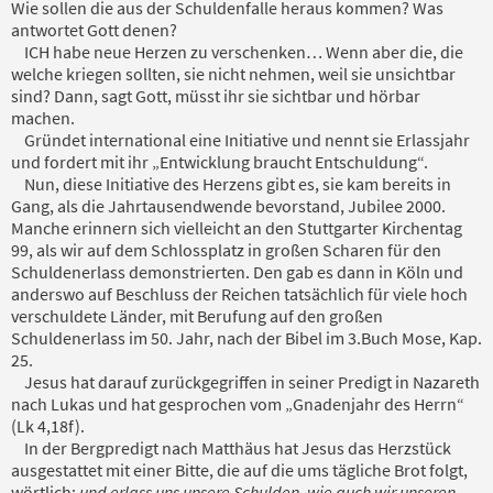
Wie sollen die aus der Schuldenfalle heraus kommen? Was
antwortet Gott denen?
ICH habe neue Herzen zu verschenken… Wenn aber die, die
welche kriegen sollten, sie nicht nehmen, weil sie unsichtbar
sind? Dann, sagt Gott, müsst ihr sie sichtbar und hörbar
machen.
Gründet international eine Initiative und nennt sie Erlassjahr
und fordert mit ihr „Entwicklung braucht Entschuldung“.
Nun, diese Initiative des Herzens gibt es, sie kam bereits in
Gang, als die Jahrtausendwende bevorstand, Jubilee 2000.
Manche erinnern sich vielleicht an den Stuttgarter Kirchentag
99, als wir auf dem Schlossplatz in großen Scharen für den
Schuldenerlass demonstrierten. Den gab es dann in Köln und
anderswo auf Beschluss der Reichen tatsächlich für viele hoch
verschuldete Länder, mit Berufung auf den großen
Schuldenerlass im 50. Jahr, nach der Bibel im 3.Buch Mose, Kap.
25.
Jesus hat darauf zurückgegriffen in seiner Predigt in Nazareth
nach Lukas und hat gesprochen vom „Gnadenjahr des Herrn“
(Lk 4,18f).
In der Bergpredigt nach Matthäus hat Jesus das Herzstück
ausgestattet mit einer Bitte, die auf die ums tägliche Brot folgt,
wörtlich:
und erlass uns unsere Schulden, wie auch wir unseren