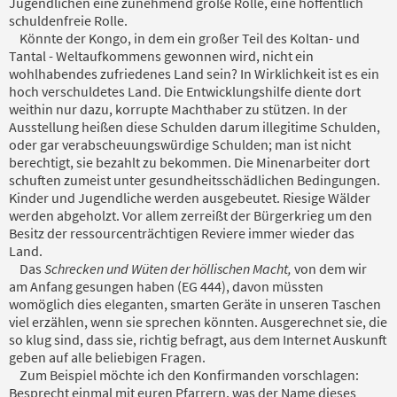
Jugendlichen eine zunehmend große Rolle, eine hoffentlich
schuldenfreie Rolle.
Könnte der Kongo, in dem ein großer Teil des Koltan- und
Tantal - Weltaufkommens gewonnen wird, nicht ein
wohlhabendes zufriedenes Land sein? In Wirklichkeit ist es ein
hoch verschuldetes Land. Die Entwicklungshilfe diente dort
weithin nur dazu, korrupte Machthaber zu stützen. In der
Ausstellung heißen diese Schulden darum illegitime Schulden,
oder gar verabscheuungswürdige Schulden; man ist nicht
berechtigt, sie bezahlt zu bekommen. Die Minenarbeiter dort
schuften zumeist unter gesundheitsschädlichen Bedingungen.
Kinder und Jugendliche werden ausgebeutet. Riesige Wälder
werden abgeholzt. Vor allem zerreißt der Bürgerkrieg um den
Besitz der ressourcenträchtigen Reviere immer wieder das
Land.
Das
Schrecken und Wüten der höllischen Macht,
von dem wir
am Anfang gesungen haben (EG 444), davon müssten
womöglich dies eleganten, smarten Geräte in unseren Taschen
viel erzählen, wenn sie sprechen könnten. Ausgerechnet sie, die
so klug sind, dass sie, richtig befragt, aus dem Internet Auskunft
geben auf alle beliebigen Fragen.
Zum Beispiel möchte ich den Konfirmanden vorschlagen:
Besprecht einmal mit euren Pfarrern, was der Name dieses