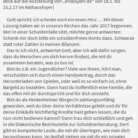
Blick auf die Ausstellung von „erlassjahr.de“ von 18.1. bis
15.2.17 im Rathausfoyer)
Gott spricht:
ich schenke euch ein neues Herz….
Mit dieser
Losung haben wir in unseren Kirchen das Jahr 2017 begonnen.
Wer in einer Schuldenfalle sitzt, möchte gerne antworten:
Schenk mir doch bitte ein schuldenfreies Konto dazu. Schwarze
statt roter Zahlen in meinen Bilanzen.
Das tu ich nicht, antwortet Gott, aber ich will dafür sorgen,
dass du Menschen um dich herum findest, die mit dir
zusammen beraten, was zu tun ist.
Bist du z.B. ein Jugendlicher? Viele von ihnen, hört man,
verschulden sich durch einen Handyvertrag, durch das
Herunterladen von Spielen, oder weil es so einfach ist, ohne
Bargeld zu bezahlen. Dann hast du hoffentlich eine Familie, die
das offen mit dir durchspricht und für dich einsteht.
Bist du als Heidenheimer Bürger/in zahlungsunfähig
geworden, weil du über deine Verhältnisse gelebt und dir für
deine Einkäufe leichtfertig Kredite hast geben lassen, die du
nun nicht bedienen kannst? Dann trau dich schließlich und geh
in die Diakonische Bezirksstelle zur Schuldnerberatung. Dort
gibt es kompetente Leute, die mit dir überlegen, wie man dich
heraushauen kann. Im Notfall ziehen sie mit dir ein privates