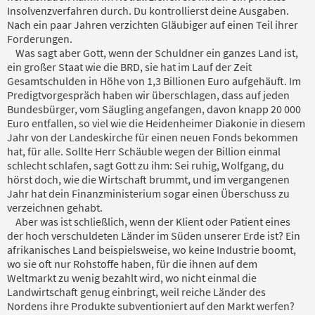
Insolvenzverfahren durch. Du kontrollierst deine Ausgaben.
Nach ein paar Jahren verzichten Gläubiger auf einen Teil ihrer
Forderungen.
Was sagt aber Gott, wenn der Schuldner ein ganzes Land ist,
ein großer Staat wie die BRD, sie hat im Lauf der Zeit
Gesamtschulden in Höhe von 1,3 Billionen Euro aufgehäuft. Im
Predigtvorgespräch haben wir überschlagen, dass auf jeden
Bundesbürger, vom Säugling angefangen, davon knapp 20 000
Euro entfallen, so viel wie die Heidenheimer Diakonie in diesem
Jahr von der Landeskirche für einen neuen Fonds bekommen
hat, für alle. Sollte Herr Schäuble wegen der Billion einmal
schlecht schlafen, sagt Gott zu ihm: Sei ruhig, Wolfgang, du
hörst doch, wie die Wirtschaft brummt, und im vergangenen
Jahr hat dein Finanzministerium sogar einen Überschuss zu
verzeichnen gehabt.
Aber was ist schließlich, wenn der Klient oder Patient eines
der hoch verschuldeten Länder im Süden unserer Erde ist? Ein
afrikanisches Land beispielsweise, wo keine Industrie boomt,
wo sie oft nur Rohstoffe haben, für die ihnen auf dem
Weltmarkt zu wenig bezahlt wird, wo nicht einmal die
Landwirtschaft genug einbringt, weil reiche Länder des
Nordens ihre Produkte subventioniert auf den Markt werfen?