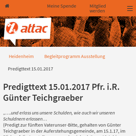
Direkt zum Hauptinhalt springen
Direkt zur Haupt-Navigation springen
Direkt zur Service-Navigation springen
Direkt zur Footer-Navigation springen
Direkt zum Footerinhalt springen
Meine Spende
Mitglied
werden
Predigttext 15.01.2017
Heidenheim
Begleitprogramm Ausstellung
Predigttext 15.01.2017
Predigttext 15.01.2017 Pfr. i.R.
Günter Teichgraeber
„….
und erlass uns unsere Schulden, wie auch wir unseren
Schuldnern erlassen…
(Predigt zur fünften Vaterunser-Bitte, gehalten von Günter
Teichgraeber in der Auferstehungsgemeinde, am 15.1.17, im