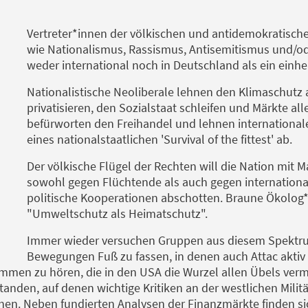
Vertreter*innen der völkischen und antidemokratische
wie Nationalismus, Rassismus, Antisemitismus und/od
weder international noch in Deutschland als ein einhei
Nationalistische Neoliberale lehnen den Klimaschutz 
privatisieren, den Sozialstaat schleifen und Märkte alle
befürworten den Freihandel und lehnen internationa
eines nationalstaatlichen 'Survival of the fittest' ab.
Der völkische Flügel der Rechten will die Nation mit
sowohl gegen Flüchtende als auch gegen internationa
politische Kooperationen abschotten. Braune Ökolog
"Umweltschutz als Heimatschutz".
Immer wieder versuchen Gruppen aus diesem Spektrum
Bewegungen Fuß zu fassen, in denen auch Attac aktiv i
men zu hören, die in den USA die Wurzel allen Übels vermu
tanden, auf denen wichtige Kritiken an der westlichen Milit
en. Neben fundierten Analysen der Finanzmärkte finden sic