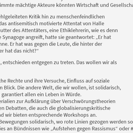
stimmte mächtige Akteure könnten Wirtschaft und Gesellscha
ehlgeleiteten Kritik hin zu menschenfeindlichen
as antisemitisch motivierte Attentat von Halle
Mutter des Attentäters, eine Ethiklehrerin, wie es denn
 Synagoge angreift, hatte sie geantwortet: „Er hat
ne. Er hat was gegen die Leute, die hinter der
er hat das nicht?“
, entschieden entgegen zu treten. Das wollen wir als
che Rechte und ihre Versuche, Einfluss auf soziale
ick. Die andere Welt, die wir wollen, ist solidarisch,
 garantiert allen ein Leben in Würde.
rialien zur Aufklärung über Verschwörungstheorien
n Debatten, die auch die globalisierungskritische
d wir bieten entsprechende Workshops an.
n Bewegungen solidarisch, wo rote Linien gezogen werden so
acies an Bündnissen wie „Aufstehen gegen Rassismus“ oder #