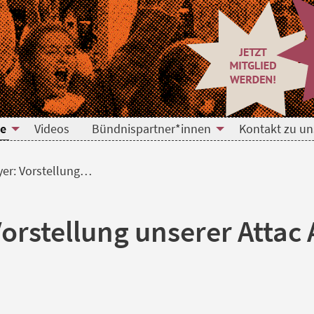
ung unserer Attac AG gege
te
Videos
Bündnispartner*innen
Kontakt zu un
yer: Vorstellung…
Vorstellung unserer Attac