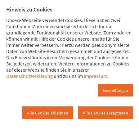
Direkt zum Hauptinhalt springen
Direkt zur Haupt-Navigation springen
Direkt zur Service-Navigation springen
Direkt zur Footer-Navigation springen
Direkt zum Footerinhalt springen
Meine Spende
Mitglied
Hinweis zu Cookies
werden
Unsere Webseite verwendet Cookies. Diese haben zwei
Funktionen: Zum einen sind sie erforderlich für die
grundlegende Funktionalität unserer Website. Zum anderen
können wir mit Hilfe der Cookies unsere Inhalte für Sie
immer weiter verbessern. Hierzu werden pseudonymisierte
AfD-Verbot.jetzt
Daten von Website-Besuchern gesammelt und ausgewertet.
AG Attac gegen Rechts
Bündnispartner*innen
Das Einverständnis in die Verwendung der Cookies können
Sie jederzeit widerrufen. Weitere Informationen zu Cookies
auf dieser Website finden Sie in unserer
AfD-Verbot.jetzt
Datenschutzerklärung
und zu uns im
Impressum
.
AfD-Verbot.jetzt
Einstellungen
Attac Deutschland
Alle Cookies ablehnen
Alle Cookies akzeptieren
unterstützt die
Kampagne zum
Parteiverbot der
Alternative für