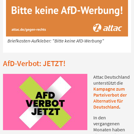
Briefkasten-Aufkleber: "Bitte keine AfD-Werbung"
AfD-Verbot: JETZT!
Attac Deutschland
unterstützt die
Kampagne zum
Parteiverbot der
Alternative für
Deutschland
.
In den
vergangenen
Monaten haben