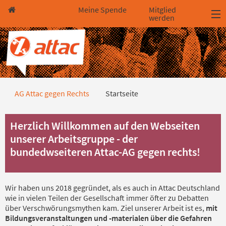
Direkt zum Hauptinhalt springen
Direkt zur Haupt-Navigation springen
Direkt zur Service-Navigation springen
Direkt zur Footer-Navigation springen
Direkt zum Footerinhalt springen
Meine Spende
Mitglied
werden
Startseite
AG Attac gegen Rechts
Startseite
Herzlich Willkommen auf den Webseiten
unserer Arbeitsgruppe - der
bundedwseiteren Attac-AG gegen rechts!
Wir haben uns 2018 gegründet, als es auch in Attac Deutschland
wie in vielen Teilen der Gesellschaft immer öfter zu Debatten
über Verschwörungsmythen kam. Ziel unserer Arbeit ist es,
mit
Bildungsveranstaltungen und -materialen über die Gefahren