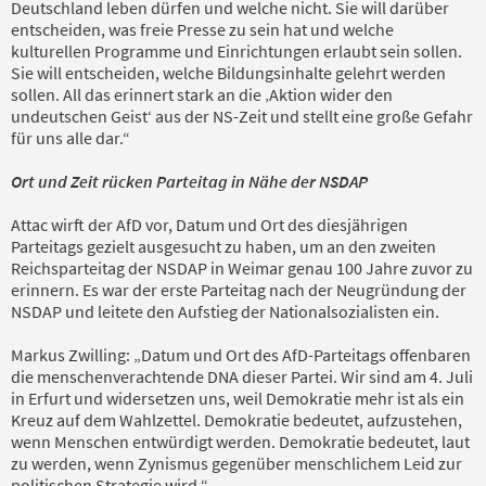
Deutschland leben dürfen und welche nicht. Sie will darüber
entscheiden, was freie Presse zu sein hat und welche
kulturellen Programme und Einrichtungen erlaubt sein sollen.
Sie will entscheiden, welche Bildungsinhalte gelehrt werden
sollen. All das erinnert stark an die ‚Aktion wider den
undeutschen Geist‘ aus der NS-Zeit und stellt eine große Gefahr
für uns alle dar.“
Ort und Zeit rücken Parteitag in Nähe der NSDAP
Attac wirft der AfD vor, Datum und Ort des diesjährigen
Parteitags gezielt ausgesucht zu haben, um an den zweiten
Reichsparteitag der NSDAP in Weimar genau 100 Jahre zuvor zu
erinnern. Es war der erste Parteitag nach der Neugründung der
NSDAP und leitete den Aufstieg der Nationalsozialisten ein.
Markus Zwilling: „Datum und Ort des AfD-Parteitags offenbaren
die menschenverachtende DNA dieser Partei. Wir sind am 4. Juli
in Erfurt und widersetzen uns, weil Demokratie mehr ist als ein
Kreuz auf dem Wahlzettel. Demokratie bedeutet, aufzustehen,
wenn Menschen entwürdigt werden. Demokratie bedeutet, laut
zu werden, wenn Zynismus gegenüber menschlichem Leid zur
politischen Strategie wird.“