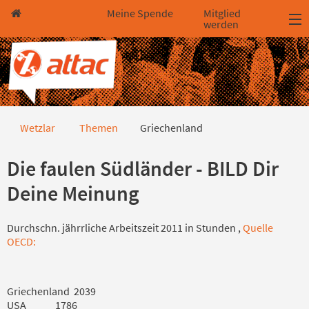
Direkt zum Hauptinhalt springen
Direkt zur Haupt-Navigation springen
Direkt zur Service-Navigation springen
Direkt zur Footer-Navigation springen
Direkt zum Footerinhalt springen
Meine Spende
Mitglied
werden
Griechenland
Wetzlar
Themen
Griechenland
Die faulen Südländer - BILD Dir
Deine Meinung
Durchschn. jährrliche Arbeitszeit 2011 in Stunden ,
Quelle
OECD:
Griechenland 2039
USA 1786