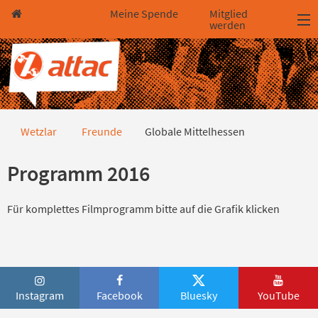
Direkt zum Hauptinhalt springen
Direkt zur Haupt-Navigation springen
Direkt zur Service-Navigation springen
Direkt zur Footer-Navigation springen
Direkt zum Footerinhalt springen
Meine Spende
Mitglied
werden
Globale Mittelhessen
Wetzlar
Freunde
Globale Mittelhessen
Programm 2016
Für komplettes Filmprogramm bitte auf die Grafik klicken
Instagram
Facebook
Bluesky
YouTube