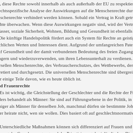
t, diese Rechte sowohl innerhalb als auch außerhalb der EU zu respekti
echtsspezifische Analyse der Auswirkungen auf die Menschenrechte durc
henrechte verhindert werden können. Sobald ein Vertrag in Kraft getret
te überwachen. Wenn diese Auswirkungen negativ sind, wird der Vertr
er, soziale Sicherheit, Wohnen, Bildung und Gesundheit ist ebenfalls 
ie künftige Handelspolitik fördert auch ein System für Rechte an geist
chlichen Werten und Interessen dient. Aufgrund der umfangreichen Paten
f Gesundheit und der damit verbundenen Bedeutung des freien Zugangs
lagern und wiederzuverwenden, um ihren Lebensunterhalt zu verdienen
sellen Menschenrechte, des Verbraucherschutzes, des Wettbewerbs, der
retiert und durchgesetzt. Die universellen Menschenrechte sind übergrei
inige Teile davon, wie es heute üblich ist.
nd Frauenrechte
 ist wichtig, die Gleichstellung der Geschlechter und die Rechte der Fr
ers behandelt als Männer: Sie sind auf Führungsebene in der Politik,
niger als Männer für denselben Job, manchmal dürfen sie bestimmte Job
heirate nicht, wen sie wollen. Dies basiert oft auf geschlechtsnormati
l: Unterschiedliche Maßnahmen können sich differenziert auf Frauen und