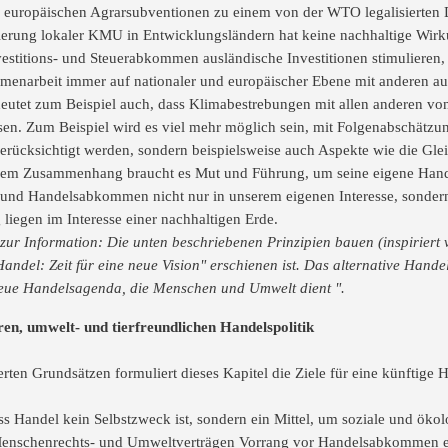
en europäischen Agrarsubventionen zu einem von der WTO legalisierte
lierung lokaler KMU in Entwicklungsländern hat keine nachhaltige Wirk
estitions- und Steuerabkommen ausländische Investitionen stimulieren, 
narbeit immer auf nationaler und europäischer Ebene mit anderen auß
eutet zum Beispiel auch, dass Klimabestrebungen mit allen anderen v
. Zum Beispiel wird es viel mehr möglich sein, mit Folgenabschätzung
rücksichtigt werden, sondern beispielsweise auch Aspekte wie die Glei
esem Zusammenhang braucht es Mut und Führung, um seine eigene Handel
 und Handelsabkommen nicht nur in unserem eigenen Interesse, sondern
 liegen im Interesse einer nachhaltigen Erde.
 zur Information: Die unten beschriebenen Prinzipien bauen (inspiriert 
andel: Zeit für eine neue Vision" erschienen ist. Das alternative Han
neue Handelsagenda, die Menschen und Umwelt dient ".
iren, umwelt- und tierfreundlichen Handelspolitik
erten Grundsätzen formuliert dieses Kapitel die Ziele für eine künftige 
 Handel kein Selbstzweck ist, sondern ein Mittel, um soziale und ökolo
en Menschenrechts- und Umweltverträgen Vorrang vor Handelsabkommen