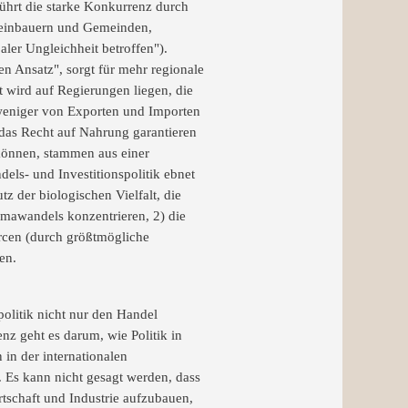
führt die starke Konkurrenz durch
leinbauern und Gemeinden,
ler Ungleichheit betroffen").
en Ansatz", sorgt für mehr regionale
 wird auf Regierungen liegen, die
m weniger von Exporten und Importen
e das Recht auf Nahrung garantieren
 können, stammen aus einer
els- und Investitionspolitik ebnet
z der biologischen Vielfalt, die
imawandels konzentrieren, 2) die
rcen (durch größtmögliche
en.
olitik nicht nur den Handel
nz geht es darum, wie Politik in
in der internationalen
. Es kann nicht gesagt werden, dass
rtschaft und Industrie aufzubauen,