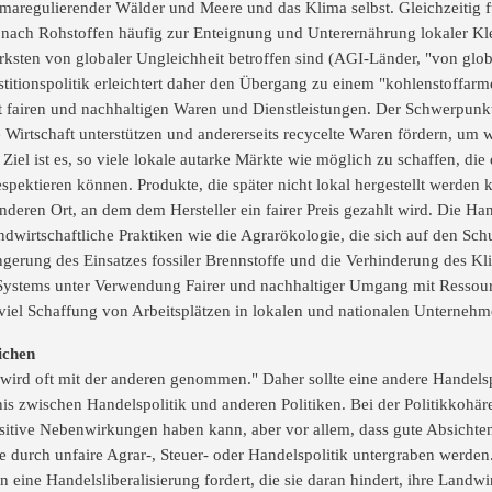
limaregulierender Wälder und Meere und das Klima selbst. Gleichzeitig 
nach Rohstoffen häufig zur Enteignung und Unterernährung lokaler K
rksten von globaler Ungleichheit betroffen sind (AGI-Länder, "von globa
titionspolitik erleichtert daher den Übergang zu einem "kohlenstoffarm
t fairen und nachhaltigen Waren und Dienstleistungen. Der Schwerpunkt
ge Wirtschaft unterstützen und andererseits recycelte Waren fördern, u
Ziel ist es, so viele lokale autarke Märkte wie möglich zu schaffen, di
spektieren können. Produkte, die später nicht lokal hergestellt werden
deren Ort, an dem dem Hersteller ein fairer Preis gezahlt wird. Die Hand
dwirtschaftliche Praktiken wie die Agrarökologie, die sich auf den Schut
gerung des Einsatzes fossiler Brennstoffe und die Verhinderung des Kl
n Systems unter Verwendung Fairer und nachhaltiger Umgang mit Ressou
iel Schaffung von Arbeitsplätzen in lokalen und nationalen Unternehm
ichen
wird oft mit der anderen genommen." Daher sollte eine andere Handelsp
nis zwischen Handelspolitik und anderen Politiken. Bei der Politikkohäre
itive Nebenwirkungen haben kann, aber vor allem, dass gute Absichten 
 durch unfaire Agrar-, Steuer- oder Handelspolitik untergraben werden
eine Handelsliberalisierung fordert, die sie daran hindert, ihre Landwi