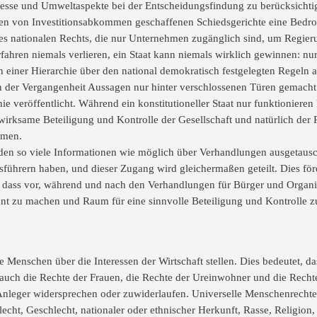
eresse und Umweltaspekte bei der Entscheidungsfindung zu berücksichti
en von Investitionsabkommen geschaffenen Schiedsgerichte eine Bedroh
 des nationalen Rechts, die nur Unternehmen zugänglich sind, um Regier
hren niemals verlieren, ein Staat kann niemals wirklich gewinnen: nur
in einer Hierarchie über den national demokratisch festgelegten Regeln 
 der Vergangenheit Aussagen nur hinter verschlossenen Türen gemacht
e veröffentlicht. Während ein konstitutioneller Staat nur funktioniere
wirksame Beteiligung und Kontrolle der Gesellschaft und natürlich der P
hmen.
den so viele Informationen wie möglich über Verhandlungen ausgetausch
ührern haben, und dieser Zugang wird gleichermaßen geteilt. Dies för
, dass vor, während und nach den Verhandlungen für Bürger und Organi
nnt zu machen und Raum für eine sinnvolle Beteiligung und Kontrolle z
e Menschen über die Interessen der Wirtschaft stellen. Dies bedeutet,
uch die Rechte der Frauen, die Rechte der Ureinwohner und die Recht
Anleger widersprechen oder zuwiderlaufen. Universelle Menschenrechte 
echt, Geschlecht, nationaler oder ethnischer Herkunft, Rasse, Religion