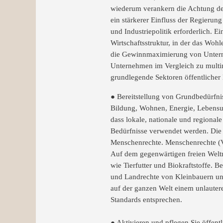
wiederum verankern die Achtung der
ein stärkerer Einfluss der Regierun
und Industriepolitik erforderlich. E
Wirtschaftsstruktur, in der das Wohl
die Gewinnmaximierung von Unterne
Unternehmen im Vergleich zu multin
grundlegende Sektoren öffentlicher
● Bereitstellung von Grundbedürfni
Bildung, Wohnen, Energie, Lebensunt
dass lokale, nationale und regional
Bedürfnisse verwendet werden. Die 
Menschenrechte. Menschenrechte (
Auf dem gegenwärtigen freien Weltma
wie Tierfutter und Biokraftstoffe. 
und Landrechte von Kleinbauern un
auf der ganzen Welt einem unlauter
Standards entsprechen.
● Aktivieren und pflegen Sie öffent