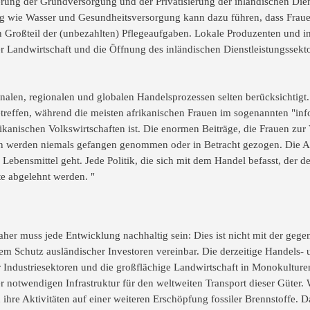
sierung der Grundversorgung und der Privatisierung der inländischen Die
ng wie Wasser und Gesundheitsversorgung kann dazu führen, dass Fraue
roßteil der (unbezahlten) Pflegeaufgaben. Lokale Produzenten und in
r Landwirtschaft und die Öffnung des inländischen Dienstleistungssekt
onalen, regionalen und globalen Handelsprozessen selten berücksichtigt. 
reffen, während die meisten afrikanischen Frauen im sogenannten "infor
rikanischen Volkswirtschaften ist. Die enormen Beiträge, die Frauen zu
en werden niemals gefangen genommen oder in Betracht gezogen. Die A
Lebensmittel geht. Jede Politik, die sich mit dem Handel befasst, der 
lte abgelehnt werden. "
her muss jede Entwicklung nachhaltig sein: Dies ist nicht mit der gege
em Schutz ausländischer Investoren vereinbar. Die derzeitige Handels- un
er Industriesektoren und die großflächige Landwirtschaft in Monokulture
r notwendigen Infrastruktur für den weltweiten Transport dieser Güter
hre Aktivitäten auf einer weiteren Erschöpfung fossiler Brennstoffe. Da