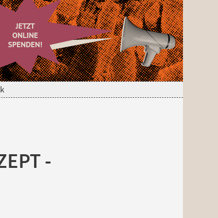
ck
EPT -