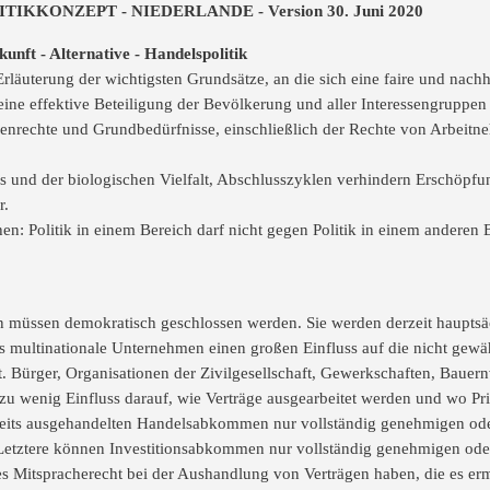
KKONZEPT - NIEDERLANDE - Version 30. Juni 2020
unft - Alternative - Handelspolitik
rläuterung der wichtigsten Grundsätze, an die sich eine faire und nachh
ine effektive Beteiligung der Bevölkerung und aller Interessengruppen
enrechte und Grundbedürfnisse, einschließlich der Rechte von Arbeitn
as und der biologischen Vielfalt, Abschlusszyklen verhindern Erschöp
r.
en: Politik in einem Bereich darf nicht gegen Politik in einem anderen
 müssen demokratisch geschlossen werden. Sie werden derzeit haupts
ass multinationale Unternehmen einen großen Einfluss auf die nicht ge
lt. Bürger, Organisationen der Zivilgesellschaft, Gewerkschaften, Ba
zu wenig Einfluss darauf, wie Verträge ausgearbeitet werden und wo Pri
reits ausgehandelten Handelsabkommen nur vollständig genehmigen ode
: Letztere können Investitionsabkommen nur vollständig genehmigen od
es Mitspracherecht bei der Aushandlung von Verträgen haben, die es er