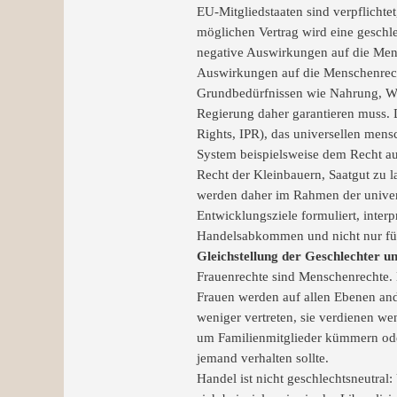
EU-Mitgliedstaaten sind verpflichte
möglichen Vertrag wird eine geschl
negative Auswirkungen auf die Mensc
Auswirkungen auf die Menschenrech
Grundbedürfnissen wie Nahrung, Wass
Regierung daher garantieren muss. D
Rights, IPR), das universellen mens
System beispielsweise dem Recht au
Recht der Kleinbauern, Saatgut zu 
werden daher im Rahmen der univer
Entwicklungsziele formuliert, interp
Handelsabkommen und nicht nur für e
Gleichstellung der Geschlechter u
Frauenrechte sind Menschenrechte. Es
Frauen werden auf allen Ebenen and
weniger vertreten, sie verdienen we
um Familienmitglieder kümmern oder 
jemand verhalten sollte.
Handel ist nicht geschlechtsneutra