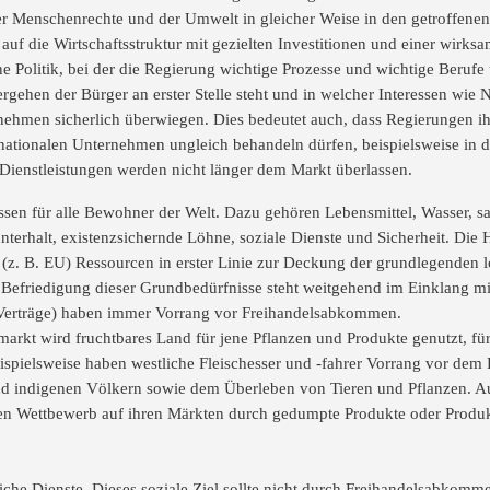
 Menschenrechte und der Umwelt in gleicher Weise in den getroffenen
g auf die Wirtschaftsstruktur mit gezielten Investitionen und einer wir
ine Politik, bei der die Regierung wichtige Prozesse und wichtige Beruf
ergehen der Bürger an erster Stelle steht und in welcher Interessen wie N
hmen sicherlich überwiegen. Dies bedeutet auch, dass Regierungen ihr
ationalen Unternehmen ungleich behandeln dürfen, beispielsweise in d
 Dienstleistungen werden nicht länger dem Markt überlassen.
ssen für alle Bewohner der Welt. Dazu gehören Lebensmittel, Wasser, s
erhalt, existenzsichernde Löhne, soziale Dienste und Sicherheit. Die Han
e (z. B. EU) Ressourcen in erster Linie zur Deckung der grundlegenden 
Befriedigung dieser Grundbedürfnisse steht weitgehend im Einklang mi
Verträge) haben immer Vorrang vor Freihandelsabkommen.
rkt wird fruchtbares Land für jene Pflanzen und Produkte genutzt, für 
Beispielsweise haben westliche Fleischesser und -fahrer Vorrang vor de
d indigenen Völkern sowie dem Überleben von Tieren und Pflanzen. Auf
en Wettbewerb auf ihren Märkten durch gedumpte Produkte oder Produkte
liche Dienste. Dieses soziale Ziel sollte nicht durch Freihandelsabkom