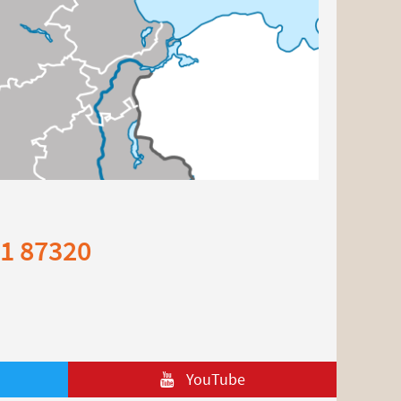
81 87320
YouTube