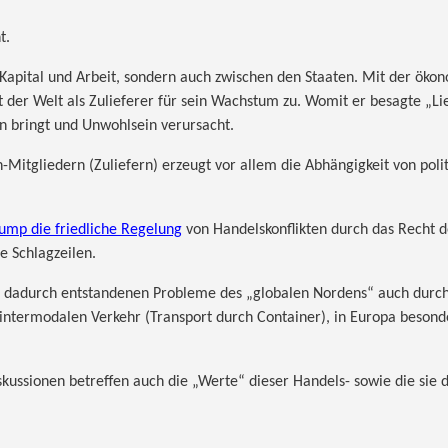
t.
 Kapital und Arbeit, sondern auch zwischen den Staaten. Mit der öko
t der Welt als Zulieferer für sein Wachstum zu. Womit er besagte „Li
eln bringt und Unwohlsein verursacht.
-Mitgliedern (Zuliefern) erzeugt vor allem die Abhängigkeit von pol
rump die friedliche Regelung
von Handelskonflikten durch das Recht d
e Schlagzeilen.
ie dadurch entstandenen Probleme des „globalen Nordens“ auch
durc
intermodalen Verkehr (Transport durch Container), in Europa besond
skussionen betreffen auch die „Werte“ dieser Handels- sowie die sie d