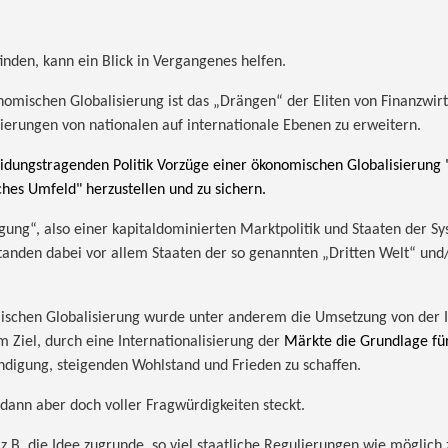
inden, kann ein Blick in Vergangenes helfen.
omischen Globalisierung ist das „Drängen“ der Eliten von Finanzwirt
erungen von nationalen auf internationale Ebenen zu erweitern.
ungstragenden Politik Vorzüge einer ökonomischen Globalisierung "
ches Umfeld" herzustellen und zu sichern.
gung“, also einer kapitaldominierten Marktpolitik und Staaten der S
anden dabei vor allem Staaten der so genannten „Dritten Welt“ und
omischen Globalisierung wurde unter anderem die Umsetzung von der 
 Ziel, durch eine Internationalisierung der
Märkte die Grundlage fü
ändigung, steigenden Wohlstand und Frieden zu schaffen.
 dann aber doch voller Fragwürdigkeiten steckt.
 z.B. die Idee zugrunde, so viel staatliche Regulierungen wie möglich 