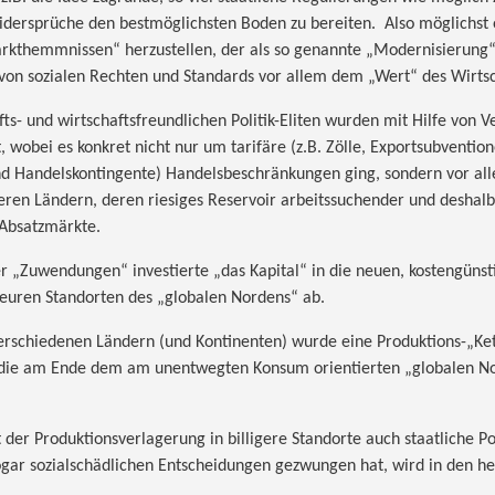
dersprüche den bestmöglichsten Boden zu bereiten. Also möglichst o
rkthemmnissen“ herzustellen, der als so genannte „Modernisierung
von sozialen Rechten und Standards vor allem dem „Wert“ des Wirts
s- und wirtschaftsfreundlichen Politik-Eliten wurden mit Hilfe von 
wobei es konkret nicht nur um tarifäre (
z.B. Zölle, Exportsubventio
und Handelskontingente) Handelsbeschränkungen ging
, sondern vor a
eren Ländern, deren riesiges Reservoir arbeitssuchender und deshalb 
 Absatzmärkte.
er „Zuwendungen“ investierte „das Kapital“ in die neuen, kostengüns
 teuren Standorten des „globalen Nordens“ ab.
erschiedenen Ländern (und Kontinenten) wurde eine Produktions-„Kett
d die am Ende dem am unentwegten Konsum orientierten „globalen N
er Produktionsverlagerung in billigere Standorte auch staatliche Pol
 sogar sozialschädlichen Entscheidungen gezwungen hat, wird in den h