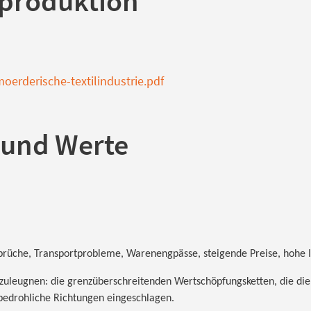
produktion
oerderische-textilindustrie.pdf
 und Werte
brüche, Transportprobleme, Warenengpässe, steigende Preise, hohe In
eugnen: die grenz­über­schrei­ten­den Wert­schöp­fungs­ket­ten, die die g
bedrohliche Richtungen eingeschlagen.