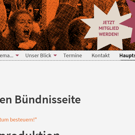
ema...
Unser Blick
Termine
Kontakt
Haupts
en Bündnisseite
htum besteuern!"