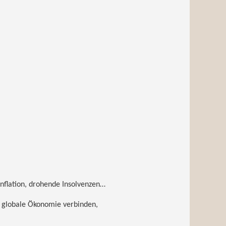
fla­ti­on, drohende Insolvenzen…
lo­ba­le Öko­no­mie ver­bin­den,