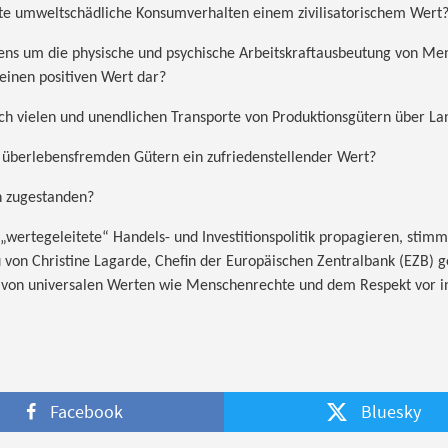
rte umweltschädliche Konsumverhalten einem zivilisatorischem Wert
sens um die physische und psychische Arbeitskraftausbeutung von M
einen positiven Wert dar?
h vielen und unendlichen Transporte von Produktionsgütern über Lan
 überlebensfremden Gütern ein zufriedenstellender Wert?
 zugestanden?
er­te­ge­lei­te­te“ Han­dels- und Inves­ti­ti­ons­po­li­tik propagieren, s
von Christine Lagarde, Che­fin der Euro­päi­schen Zen­tral­bank (EZB) 
von universalen Werten wie Menschenrechte und dem Respekt vor in
Facebook
Bluesky