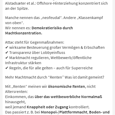
Alstadsæter et al.: Offshore-Hinterziehung konzentriert sich
an der Spitze.
Manche nennen das „neofeudal“. Andere „Klassenkampf
von oben“.
Wir nennen es:
Demokratierisiko durch
Machtkonzentration.
Attac steht für Gegenmaßnahmen:
✔ wirksame Besteuerung großer Vermögen & Erbschaften
✔ Transparenz über Lobbyeinfluss
✔ Marktmacht regulieren, Wettbewerb/öffentliche
Infrastruktur stärken
✔ Regeln, die für alle gelten – auch für Superreiche
Mehr Machtmacht durch “Renten” Was ist damit gemeint?
Mit „Renten“ meinen wir
ökonomische Renten
, nicht
Altersrenten:
Einkommen, das
über das wettbewerbliche Normalmaß
hinausgeht,
weil jemand
Knappheit oder Zugang
kontrolliert.
Das passiert z. B. bei
Monopol-/Plattformmacht
,
Boden- und