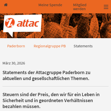
Direkt zum Hauptinhalt springen
Direkt zur Haupt-Navigation springen
Direkt zur Service-Navigation springen
Direkt zur Footer-Navigation springen
Direkt zum Footerinhalt springen
Meine Spende
Mitglied
werden
Statements
Paderborn
Regionalgruppe PB
Statements
März 30, 2026
Statements der Attacgruppe Paderborn zu
aktuellen und gesellschaftlichen Themen.
Steuern sind der Preis, den wir für ein Leben in
Sicherheit und in geordneten Verhältnissen
bezahlen müssen.