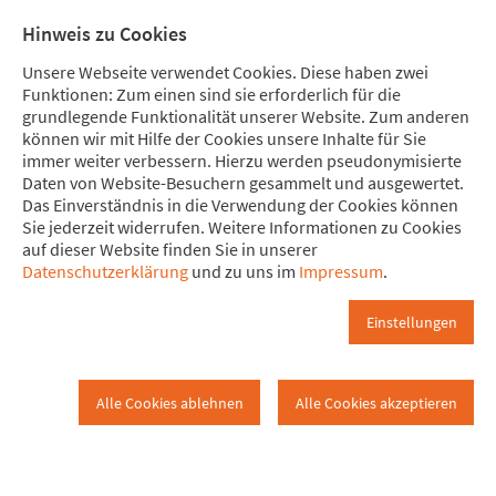
Direkt zum Hauptinhalt springen
Direkt zur Haupt-Navigation springen
Direkt zur Service-Navigation springen
Direkt zur Footer-Navigation springen
Direkt zum Footerinhalt springen
Meine Spende
Mitglied
Hinweis zu Cookies
werden
Unsere Webseite verwendet Cookies. Diese haben zwei
Funktionen: Zum einen sind sie erforderlich für die
grundlegende Funktionalität unserer Website. Zum anderen
können wir mit Hilfe der Cookies unsere Inhalte für Sie
immer weiter verbessern. Hierzu werden pseudonymisierte
2025: Neues bei attac-Kirchheim?
Daten von Website-Besuchern gesammelt und ausgewertet.
Kirchheim
zum Nachschlagen [Archiv]
Das Einverständnis in die Verwendung der Cookies können
Sie jederzeit widerrufen. Weitere Informationen zu Cookies
auf dieser Website finden Sie in unserer
Archiv 2025
2025: Neues bei…
Datenschutzerklärung
und zu uns im
Impressum
.
Eine Auswahl vergangener
Einstellungen
Aktionen und Veranstaltungen:
Alle Cookies ablehnen
Alle Cookies akzeptieren