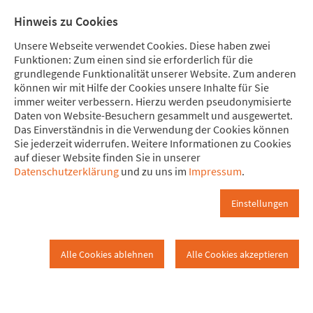
Direkt zum Hauptinhalt springen
Direkt zur Haupt-Navigation springen
Direkt zur Service-Navigation springen
Direkt zur Footer-Navigation springen
Direkt zum Footerinhalt springen
Meine Spende
Mitglied
Hinweis zu Cookies
werden
Unsere Webseite verwendet Cookies. Diese haben zwei
Funktionen: Zum einen sind sie erforderlich für die
grundlegende Funktionalität unserer Website. Zum anderen
können wir mit Hilfe der Cookies unsere Inhalte für Sie
immer weiter verbessern. Hierzu werden pseudonymisierte
Aktuelle attac-Termine der Regio
Daten von Website-Besuchern gesammelt und ausgewertet.
Kirchheim
Neues 2026?
Das Einverständnis in die Verwendung der Cookies können
Sie jederzeit widerrufen. Weitere Informationen zu Cookies
auf dieser Website finden Sie in unserer
Aktuelle attac-Termine der…
Datenschutzerklärung
und zu uns im
Impressum
.
Nächstes attac-Treffen
Einstellungen
Juli 14, 2026
Alle Cookies ablehnen
Alle Cookies akzeptieren
Instagram
Facebook
Bluesky
YouTube