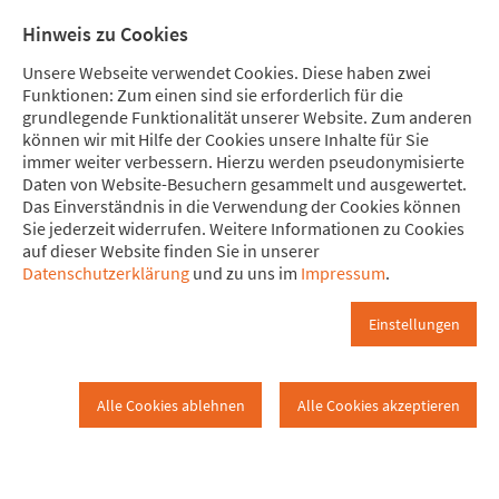
Direkt zum Hauptinhalt springen
Direkt zur Haupt-Navigation springen
Direkt zur Service-Navigation springen
Direkt zur Footer-Navigation springen
Direkt zum Footerinhalt springen
Meine Spende
Mitglied
Hinweis zu Cookies
werden
Unsere Webseite verwendet Cookies. Diese haben zwei
Funktionen: Zum einen sind sie erforderlich für die
grundlegende Funktionalität unserer Website. Zum anderen
können wir mit Hilfe der Cookies unsere Inhalte für Sie
immer weiter verbessern. Hierzu werden pseudonymisierte
Konzepte
Daten von Website-Besuchern gesammelt und ausgewertet.
Kirchheim
Neues 2026?
Konzepte
Das Einverständnis in die Verwendung der Cookies können
Sie jederzeit widerrufen. Weitere Informationen zu Cookies
auf dieser Website finden Sie in unserer
Datenschutzerklärung
und zu uns im
Impressum
.
Konzept: Forum Soziale Kommunalpolitik
Einstellungen
Konzept: Kirchheimer Dialog für Frieden und
Gerechtigkeit
Alle Cookies ablehnen
Alle Cookies akzeptieren
Instagram
Facebook
Bluesky
YouTube