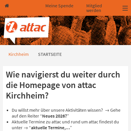
Direkt zum Hauptinhalt springen
Direkt zur Haupt-Navigation springen
Direkt zur Service-Navigation springen
Direkt zur Footer-Navigation springen
Direkt zum Footerinhalt springen
Meine Spende
Mitglied
werden
STARTSEITE
Kirchheim
STARTSEITE
Wie navigierst du weiter durch
die Homepage von attac
Kirchheim?
Du willst mehr über unsere Aktivitäten wissen? → Gehe
auf den Reiter “
Neues 2026?
”
Aktuelle Termine zu attac und rund um attac findest du
unter → “
aktuelle Termine,…
”