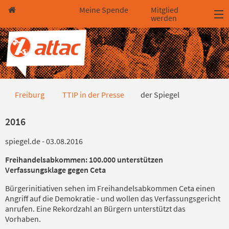
Direkt zum Hauptinhalt springen
Direkt zur Haupt-Navigation springen
Direkt zur Service-Navigation springen
Direkt zur Footer-Navigation springen
Direkt zum Footerinhalt springen
Meine Spende
Mitglied
werden
der Spiegel
Freiburg
TTIP in der Presse
der Spiegel
2016
spiegel.de - 03.08.2016
Freihandelsabkommen: 100.000 unterstützen
Verfassungsklage gegen Ceta
Bürgerinitiativen sehen im Freihandelsabkommen Ceta einen
Angriff auf die Demokratie - und wollen das Verfassungsgericht
anrufen. Eine Rekordzahl an Bürgern unterstützt das
Vorhaben.