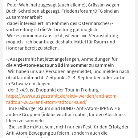
Peter Wahl hat zugesagt (auch alleine), Grässlin wegen
Buch-Schreiben abgesagt. Friedensforum/DFG sind an
Zusammenarbeit
dabei interessiert. Im Rahmen des Ostermarsches/-
vorbereitung ist die Verbreitung gut möglich.
Wie es momentan aussieht, ist eine live-Veranstaltung
möglich - ich beantrage deshalb, Mittel für Raum und
Honorar bereit zu stellen.
-. Ausgestrahlt hat jetzt angefangen, Anmeldungen für
die
Anti-Atom-Radtour Süd im Sommer
zu sammeln
Wir haben uns als Personen angemeldet, und melden nach,
ob attac mitmacht. Zeitpunkt: 2- 4. September, oder vorher
in Schweiz einsteigen
der 3./4.9. ist Endpunkt der Tour in Freiburg :
https://www.ausgestrahlt.de/aktiv-werden/anti-atom-
radtour-2022/anti-atom-radtour-sued/
Im Freiburger Raum sind BUND - Anti-Atom- IPPNW + 5
andere Gruppen (inklusive attac) dabei, für den Abschluss
Ideen zu sammeln.
Ziel sollte m.M.n. sein, nicht nur ein Fest für den Erfolg der
Anti-Atom-Bewegung zu feiern, sondern auch die