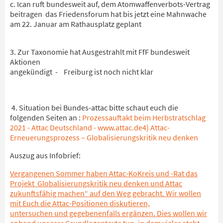
c. Ican ruft bundesweit auf, dem Atomwaffenverbots-Vertrag
beitragen das Friedensforum hat bis jetzt eine Mahnwache
am 22. Januar am Rathausplatz geplant
3. Zur Taxonomie hat Ausgestrahlt mit FfF bundesweit
Aktionen
angekündigt - Freiburg ist noch nicht klar
4. Situation bei Bundes-attac bitte schaut euch die
folgenden Seiten an :
Prozessauftakt beim Herbstratschlag
2021 - Attac Deutschland - www.attac.de4) Attac-
Erneuerungsprozess – Globalisierungskritik neu denken
Auszug aus Infobrief:
Vergangenen Sommer haben Attac-KoKreis und -Rat das
Projekt Globalisierungskritik neu denken und Attac
zukunftsfähig machen“ auf den Weg gebracht. Wir wollen
mit Euch die Attac-Positionen diskutieren,
untersuchen und gegebenenfalls ergänzen. Dies wollen wir
anhand unserer Grundlagentexte tun, in dem vieles steht,