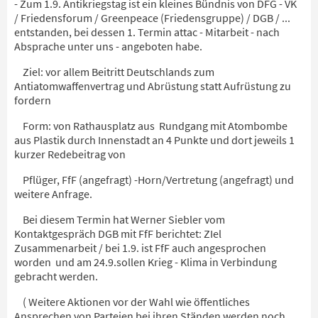
- Zum 1.9. Antikriegstag ist ein kleines Bündnis von DFG - VK
/ Friedensforum / Greenpeace (Friedensgruppe) / DGB / ...
entstanden, bei dessen 1. Termin attac - Mitarbeit - nach
Absprache unter uns - angeboten habe.
Ziel: vor allem Beitritt Deutschlands zum
Antiatomwaffenvertrag und Abrüstung statt Aufrüstung zu
fordern
Form: von Rathausplatz aus Rundgang mit Atombombe
aus Plastik durch Innenstadt an 4 Punkte und dort jeweils 1
kurzer Redebeitrag von
Pflüger, FfF (angefragt) -Horn/Vertretung (angefragt) und
weitere Anfrage.
Bei diesem Termin hat Werner Siebler vom
Kontaktgespräch DGB mit FfF berichtet: ZIel
Zusammenarbeit / bei 1.9. ist FfF auch angesprochen
worden und am 24.9.sollen Krieg - Klima in Verbindung
gebracht werden.
( Weitere Aktionen vor der Wahl wie öffentliches
Ansprechen von Parteien bei ihren Ständen werden noch