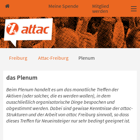
Direkt zum Hauptinhalt springen
Direkt zur Haupt-Navigation springen
Direkt zur Service-Navigation springen
Direkt zur Footer-Navigation springen
Direkt zum Footerinhalt springen
Meine Spende
Mitglied
werden
Plenum
Freiburg
Attac-Freiburg
Plenum
das Plenum
Beim Plenum handelt es um das monatliche Treffen der
Aktiven (oder solcher, die es werden wollen), in dem
ausschließlich organisatorische Dinge bespochen und
abgestimmt werden. Dabei sind gewisse Kenntnisse der attac-
Strukturen und der Arbeit von attac Freiburg sinnvoll, so dass
dieses Treffen für Neueinsteiger nur sehr bedingt geeignet ist.