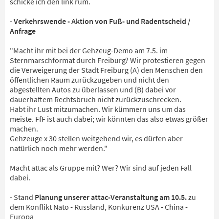
schicke ich den link rum.
-
Verkehrswende - Aktion von Fuß- und Radentscheid /
Anfrage
"Macht ihr mit bei der Gehzeug-Demo am 7.5. im
Sternmarschformat durch Freiburg? Wir protestieren gegen
die Verweigerung der Stadt Freiburg (A) den Menschen den
öffentlichen Raum zurückzugeben und nicht den
abgestellten Autos zu überlassen und (B) dabei vor
dauerhaftem Rechtsbruch nicht zurückzuschrecken.
Habt ihr Lust mitzumachen. Wir kümmern uns um das
meiste. FfF ist auch dabei; wir könnten das also etwas größer
machen.
Gehzeuge x 30 stellen weitgehend wir, es dürfen aber
natürlich noch mehr werden."
Macht attac als Gruppe mit? Wer? Wir sind auf jeden Fall
dabei.
- Stand
Planung unserer attac-Veranstaltung am 10.5.
zu
dem Konflikt Nato - Russland, Konkurenz USA - China -
Europa