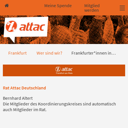
Direkt zum Hauptinhalt springen
Direkt zur Haupt-Navigation springen
Direkt zur Service-Navigation springen
Direkt zur Footer-Navigation springen
Direkt zum Footerinhalt springen
Meine Spende
Mitglied
werden
Frankfurter*innen in überregiona
Frankfurt
Wer sind wir?
Frankfurter*innen in…
Rat Attac Deutschland
Bernhard Altert
Die Mitglieder des Koordinierungskreises sind automatisch
auch Mitglieder im Rat.