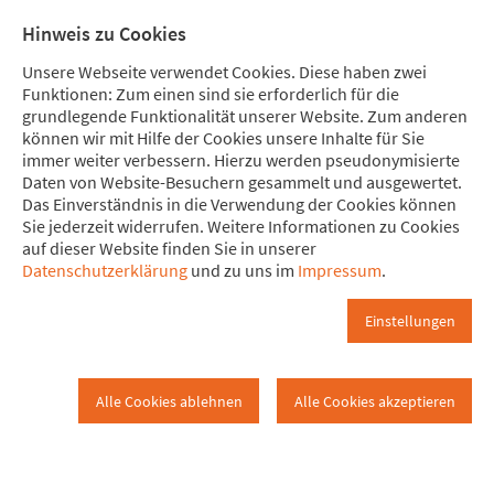
Direkt zum Hauptinhalt springen
Direkt zur Haupt-Navigation springen
Direkt zur Service-Navigation springen
Direkt zur Footer-Navigation springen
Direkt zum Footerinhalt springen
Meine Spende
Mitglied
Hinweis zu Cookies
werden
Unsere Webseite verwendet Cookies. Diese haben zwei
Funktionen: Zum einen sind sie erforderlich für die
grundlegende Funktionalität unserer Website. Zum anderen
können wir mit Hilfe der Cookies unsere Inhalte für Sie
immer weiter verbessern. Hierzu werden pseudonymisierte
Startseite
Daten von Website-Besuchern gesammelt und ausgewertet.
Frankfurt
Startseite
Das Einverständnis in die Verwendung der Cookies können
Sie jederzeit widerrufen. Weitere Informationen zu Cookies
auf dieser Website finden Sie in unserer
Willkommen bei Attac Frankfurt
Datenschutzerklärung
und zu uns im
Impressum
.
am Main
Einstellungen
Achtung Preisexplosionsgefahr:
Alle Cookies ablehnen
Alle Cookies akzeptieren
Mainova raus aus den fossilen
Energien!