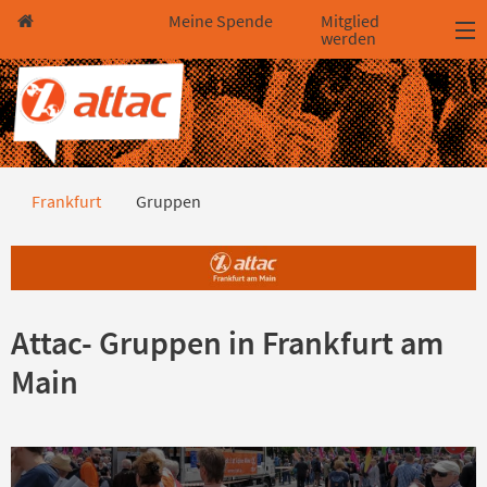
Direkt zum Hauptinhalt springen
Direkt zur Haupt-Navigation springen
Direkt zur Service-Navigation springen
Direkt zur Footer-Navigation springen
Direkt zum Footerinhalt springen
Meine Spende
Mitglied
werden
Gruppen
Frankfurt
Gruppen
Attac- Gruppen in Frankfurt am
Main