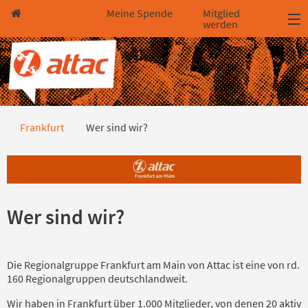
Direkt zum Hauptinhalt springen
Direkt zur Haupt-Navigation springen
Direkt zur Service-Navigation springen
Direkt zur Footer-Navigation springen
Direkt zum Footerinhalt springen
Meine Spende
Mitglied
werden
Wer sind wir?
Frankfurt
Wer sind wir?
Wer sind wir?
Die Regionalgruppe Frankfurt am Main von Attac ist eine von rd.
160 Regionalgruppen deutschlandweit.
Wir haben in Frankfurt über 1.000 Mitglieder, von denen 20 aktiv